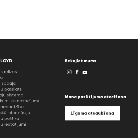
LLOYD
Sekojiet mums
s relīzes
ra
u sadaļa
lu pārskats
āju sistēma
Mana pasūtījuma atcelšana
kumi un nosacījumi
aizsardzība
iskā informācija
Līguma atsaukšana
lu politika
lu iestatījumi