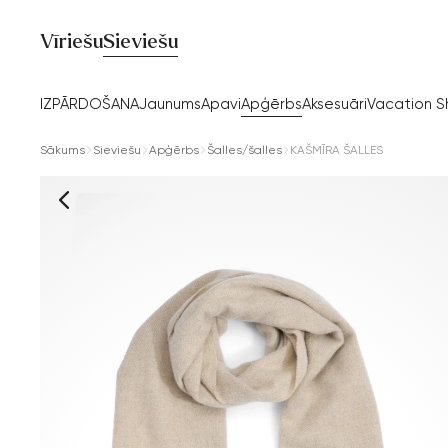
Vīriešu
Sieviešu
IZPĀRDOŠANA
Jaunums
Apavi
Apģērbs
Aksesuāri
Vacation 
Sākums
Sieviešu
Apģērbs
Šalles/šalles
KAŠMĪRA ŠALLES