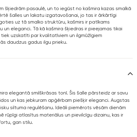
ām šķiedrām pasaulē, un to iegūst no kašmira kazas smalkā
ē šalles un lakatu izgatavošanai, jo tas ir ārkārtīgi
augoties uz tā smalko struktūru, kašmirs ir patīkams
 un eleganci. Tā kā kašmira šķiedras ir pieejamas tikai
tiek uzskatīti par kvalitatīviem un ilgmūžīgiem
dās daudzus gadus ilgu prieku.
ira elegantā smilškrāsas tonī. Šis šalle pārsteidz ar savu
idos un kas jebkuram apģērbam piešķir eleganci. Augstas
bisku siltuma regulēšanu. Ideāli piemērots vēsām dienām
 rūpīgi atlasītus materiālus un pievilcīgu dizainu, kas ir
rtu, gan stilu.