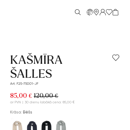
lv
KAŠMĪRA
ŠALLES
Art. F25-75001-JF
85,00 €
120,00 €
ar PVN
|
30 dienu labākā cena: 85,00 €
Krāsa:
Bēšs