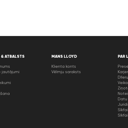
 & ATBALSTS
MANS LLOYD
PAR 
 mums
Klienta konts
Prese
 jautājumi
Vēlmju saraksts
Karje
Dīler
eikumi
Veika
Ziņot
kšana
Notei
Datu 
Jurid
Sīkfai
Sīkfai