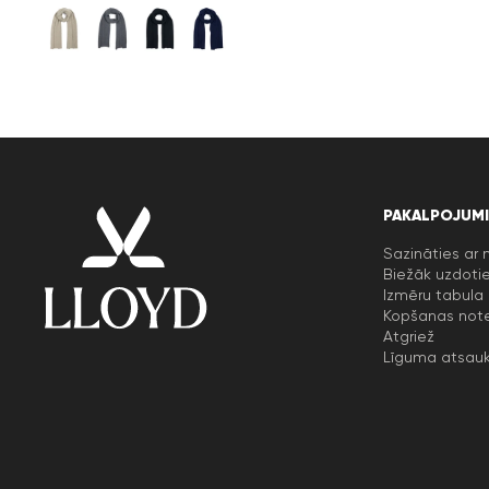
PAKALPOJUMI
Sazināties ar
Biežāk uzdotie
Izmēru tabula
Kopšanas not
Atgriež
Līguma atsau