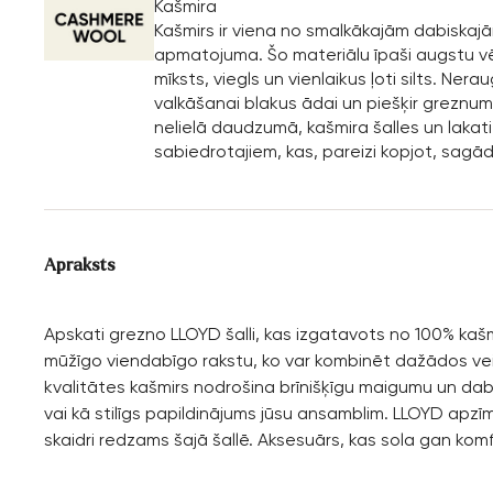
Kašmira
Kašmirs ir viena no smalkākajām dabiskaj
apmatojuma. Šo materiālu īpaši augstu vērt
mīksts, viegls un vienlaikus ļoti silts. Ner
valkāšanai blakus ādai un piešķir greznumu
nelielā daudzumā, kašmira šalles un lakati 
sabiedrotajiem, kas, pareizi kopjot, sagā
Apraksts
Apskati grezno LLOYD šalli, kas izgatavots no 100% kašm
mūžīgo viendabīgo rakstu, ko var kombinēt dažādos ve
kvalitātes kašmirs nodrošina brīnišķīgu maigumu un da
vai kā stilīgs papildinājums jūsu ansamblim. LLOYD apzīmē
skaidri redzams šajā šallē. Aksesuārs, kas sola gan komfo