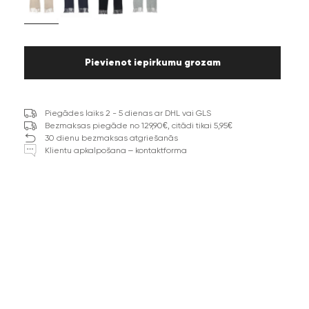
Pievienot iepirkumu grozam
Piegādes laiks 2 - 5 dienas ar DHL vai GLS
Bezmaksas piegāde no 129,90€, citādi tikai 5,95€
30 dienu bezmaksas atgriešanās
Klientu apkalpošana – kontaktforma