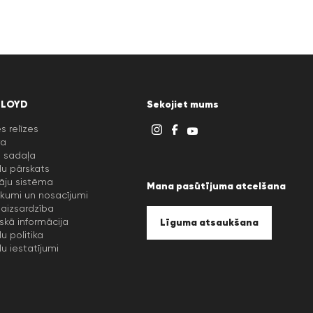
LLOYD
Sekojiet mums
s relīzes
ra
u sadaļa
lu pārskats
āju sistēma
Mana pasūtījuma atcelšana
kumi un nosacījumi
aizsardzība
iskā informācija
Līguma atsaukšana
lu politika
lu iestatījumi