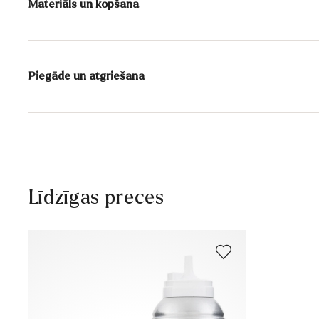
Materiāls un kopšana
Saturs:
400 ml
Piegāde un atgriešana
Aktīvās vielas: PFC nesaturošas impregnējošas vielas, p
Piegādes laiks 2 - 5 dienas ar DHL vai GLS
Bezmaksas piegāde no 129,90€, citādi tikai 5,95€
30 dienu bezmaksas atgriešanās
Klientu apkalpošana – kontaktforma
Līdzīgas preces