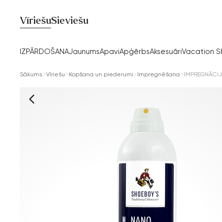
Vīriešu
Sieviešu
IZPĀRDOŠANA
Jaunums
Apavi
Apģērbs
Aksesuāri
Vacation 
Sākums
Vīriešu
Kopšana un piederumi
Impregnēšana
IMPREGNĀCIJ