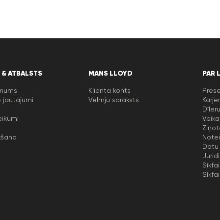
 & ATBALSTS
MANS LLOYD
PAR 
 mums
Klienta konts
Prese
 jautājumi
Vēlmju saraksts
Karje
Dīler
eikumi
Veika
Ziņot
kšana
Notei
Datu 
Jurid
Sīkfai
Sīkfai