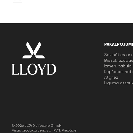
PAKALPOJUMI
Sazināties ar
Biežāk uzdotie
Izmēru tabula
Kopšanas not
Atgriež
Līguma atsau
© 2026 LLOYD Lifestyle GmbH
Visas produktu cenas ar PVN. Piegāde