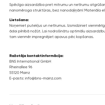
Spēcīga aizsardzība pret mitrumu un netīrumu atgrūšan
nanomēroga struktūras, bez nanodaļiņām! Materiāla elp
Lietošana:
Noņemiet putekļus un netīrumus. Izsmidziniet vienmērīgi
ādai pilnībā nožūt. Lai nodrošinātu optimālu aizsardzīb
tam vienmēr impregnējiet apavus pēc kopšanas.
Ražotāja kontaktinformācija:
BNS International GmbH
Rheinallee 96
55120 Mainz
E-pasts:
info@bns-mainz.com