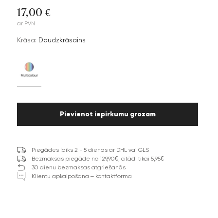
17,00 €
ar PVN
Krāsa:
Daudzkrāsains
Pievienot iepirkumu grozam
Piegādes laiks 2 - 5 dienas ar DHL vai GLS
Bezmaksas piegāde no 129,90€, citādi tikai 5,95€
30 dienu bezmaksas atgriešanās
Klientu apkalpošana – kontaktforma