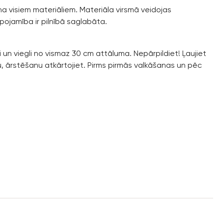
a visiem materiāliem. Materiāla virsmā veidojas
ojamība ir pilnībā saglabāta.
 un viegli no vismaz 30 cm attāluma. Nepārpildiet! Ļaujiet
u, ārstēšanu atkārtojiet. Pirms pirmās valkāšanas un pēc