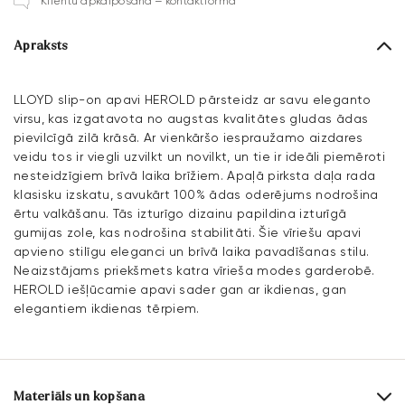
Klientu apkalpošana – kontaktforma
Apraksts
LLOYD slip-on apavi HEROLD pārsteidz ar savu eleganto
virsu, kas izgatavota no augstas kvalitātes gludas ādas
pievilcīgā zilā krāsā. Ar vienkāršo iespraužamo aizdares
veidu tos ir viegli uzvilkt un novilkt, un tie ir ideāli piemēroti
nesteidzīgiem brīvā laika brīžiem. Apaļā pirksta daļa rada
klasisku izskatu, savukārt 100% ādas oderējums nodrošina
ērtu valkāšanu. Tās izturīgo dizainu papildina izturīgā
gumijas zole, kas nodrošina stabilitāti. Šie vīriešu apavi
apvieno stilīgu eleganci un brīvā laika pavadīšanas stilu.
Neaizstājams priekšmets katra vīrieša modes garderobē.
HEROLD iešļūcamie apavi sader gan ar ikdienas, gan
elegantiem ikdienas tērpiem.
Materiāls un kopšana