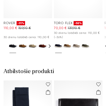
ROVER
TORO FLEX
-31%
-50%
110,00 €
159,90 €
70,00 €
139,90 €
30 dienu labākā cena: 110,00 €
30 dienu labākā cena: 110,00 €
(-36%)
3
Atbilstošie produkti