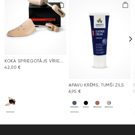
KOKA SPRIEGOTĀJS VĪRIEŠU APAVIEM
42,00 €
APAVU KRĒMS, TUMŠI ZILS
6,95 €
1