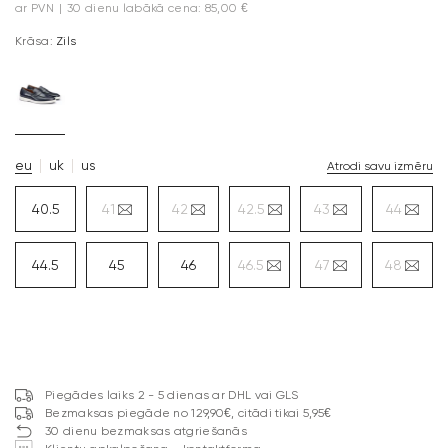
ar PVN
|
30 dienu labākā cena: 85,00 €
Krāsa:
Zils
eu
uk
us
Atrodi savu izmēru
40.5
41
42
42.5
43
44
44.5
45
46
46.5
47
48
Piegādes laiks 2 - 5 dienas ar DHL vai GLS
Bezmaksas piegāde no 129,90€, citādi tikai 5,95€
30 dienu bezmaksas atgriešanās