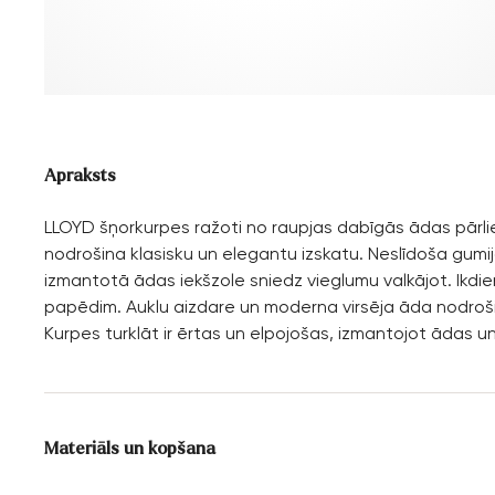
Apraksts
LLOYD šņorkurpes ražoti no raupjas dabīgās ādas pārliec
nodrošina klasisku un elegantu izskatu. Neslīdoša gumij
izmantotā ādas iekšzole sniedz vieglumu valkājot. Ikdi
papēdim. Auklu aizdare un moderna virsēja āda nodrošin
Kurpes turklāt ir ērtas un elpojošas, izmantojot ādas u
Materiāls un kopšana