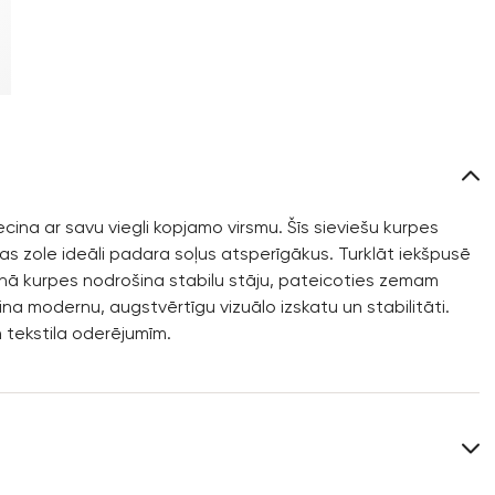
ina ar savu viegli kopjamo virsmu. Šīs sieviešu kurpes
as zole ideāli padara soļus atsperīgākus. Turklāt iekšpusē
enā kurpes nodrošina stabilu stāju, pateicoties zemam
a modernu, augstvērtīgu vizuālo izskatu un stabilitāti.
n tekstila oderējumīm.