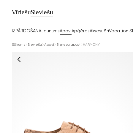
Vīriešu
Sieviešu
IZPĀRDOŠANA
Jaunums
Apavi
Apģērbs
Aksesuāri
Vacation 
Sākums
Sieviešu
Apavi
Biznesa apavi
HARMONY