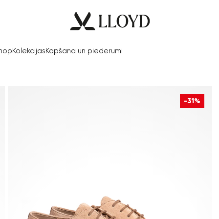
Shop
Kolekcijas
Kopšana un piederumi
-31%