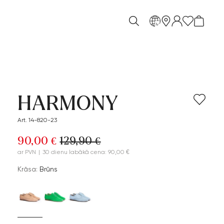
lv
HARMONY
Art. 14-820-23
90,00 €
129,90 €
ar PVN
|
30 dienu labākā cena: 90,00 €
Krāsa:
Brūns