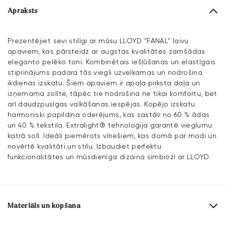
Apraksts
Prezentējiet sevi stilīgi ar mūsu LLOYD "FANAL" laivu
apaviem, kas pārsteidz ar augstas kvalitātes zamšādas
eleganto pelēko toni. Kombinētais iešļūšanas un elastīgais
stiprinājums padara tās viegli uzvelkamas un nodrošina
ikdienas izskatu. Šiem apaviem ir apaļa pirksta daļa un
izņemama zolīte, tāpēc tie nodrošina ne tikai komfortu, bet
arī daudzpusīgas valkāšanas iespējas. Kopējo izskatu
harmoniski papildina oderējums, kas sastāv no 60 % ādas
un 40 % tekstila. Extralight® tehnoloģija garantē vieglumu
katrā solī. Ideāli piemērots vīriešiem, kas domā par modi un
novērtē kvalitāti un stilu. Izbaudiet perfektu
funkcionalitātes un mūsdienīga dizaina simbiozi ar LLOYD.
Materiāls un kopšana