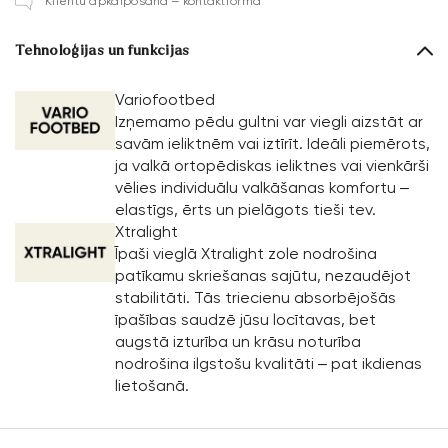
Klientu apkalpošana – kontaktforma
Tehnoloģijas un funkcijas
Variofootbed
Izņemamo pēdu gultni var viegli aizstāt ar
savām ieliktnēm vai iztīrīt. Ideāli piemērots,
ja valkā ortopēdiskas ieliktnes vai vienkārši
vēlies individuālu valkāšanas komfortu –
elastīgs, ērts un pielāgots tieši tev.
Xtralight
Īpaši vieglā Xtralight zole nodrošina
patīkamu skriešanas sajūtu, nezaudējot
stabilitāti. Tās triecienu absorbējošās
īpašības saudzē jūsu locītavas, bet
augstā izturība un krāsu noturība
nodrošina ilgstošu kvalitāti – pat ikdienas
lietošanā.