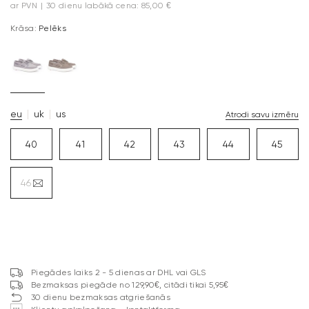
ar PVN
|
30 dienu labākā cena: 85,00 €
Krāsa:
Pelēks
eu
uk
us
Atrodi savu izmēru
40
41
42
43
44
45
46
Piegādes laiks 2 - 5 dienas ar DHL vai GLS
Bezmaksas piegāde no 129,90€, citādi tikai 5,95€
30 dienu bezmaksas atgriešanās