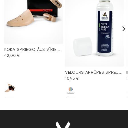
KOKA SPRIEGOTĀJS VĪRIEŠU APAVIEM
42,00 €
VELOURS APRŪPES SPREJS MULTICOLOUR
10,95 €
1