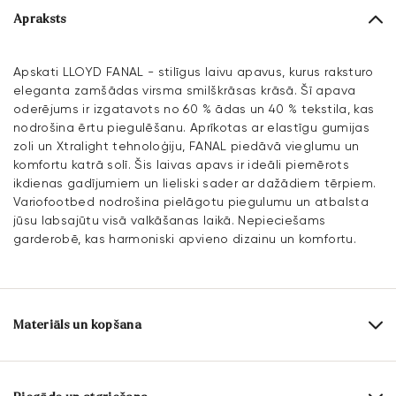
Apraksts
Apskati LLOYD FANAL - stilīgus laivu apavus, kurus raksturo
eleganta zamšādas virsma smilškrāsas krāsā. Šī apava
oderējums ir izgatavots no 60 % ādas un 40 % tekstila, kas
nodrošina ērtu piegulēšanu. Aprīkotas ar elastīgu gumijas
zoli un Xtralight tehnoloģiju, FANAL piedāvā vieglumu un
komfortu katrā solī. Šis laivas apavs ir ideāli piemērots
ikdienas gadījumiem un lieliski sader ar dažādiem tērpiem.
Variofootbed nodrošina pielāgotu piegulumu un atbalsta
jūsu labsajūtu visā valkāšanas laikā. Nepieciešams
garderobē, kas harmoniski apvieno dizainu un komfortu.
Materiāls un kopšana
Ražošanas apjoms:
ES izmēri