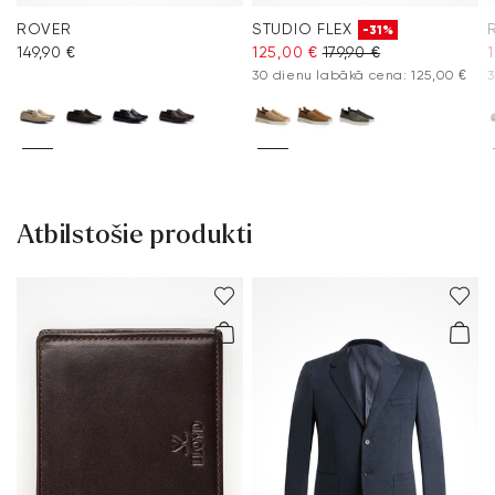
ROVER
STUDIO FLEX
-31%
149,90 €
125,00 €
179,90 €
30 dienu labākā cena: 125,00 €
3
Atbilstošie produkti