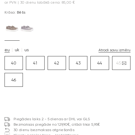
ar PVN
|
30 dienu labākā cena: 85,00 €
Krāsa:
Bēšs
eu
uk
us
Atrodi savu izmēru
40
41
42
43
44
45
46
Piegādes laiks 2 - 5 dienas ar DHL vai GLS
Bezmaksas piegāde no 129,90€, citādi tikai 5,95€
30 dienu bezmaksas atgriešanās