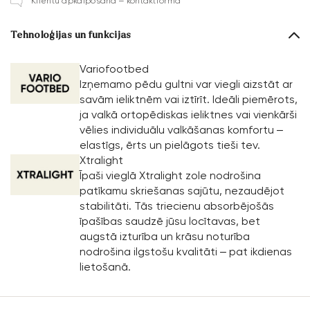
Klientu apkalpošana – kontaktforma
Tehnoloģijas un funkcijas
Variofootbed
Izņemamo pēdu gultni var viegli aizstāt ar
savām ieliktnēm vai iztīrīt. Ideāli piemērots,
ja valkā ortopēdiskas ieliktnes vai vienkārši
vēlies individuālu valkāšanas komfortu –
elastīgs, ērts un pielāgots tieši tev.
Xtralight
Īpaši vieglā Xtralight zole nodrošina
patīkamu skriešanas sajūtu, nezaudējot
stabilitāti. Tās triecienu absorbējošās
īpašības saudzē jūsu locītavas, bet
augstā izturība un krāsu noturība
nodrošina ilgstošu kvalitāti – pat ikdienas
lietošanā.