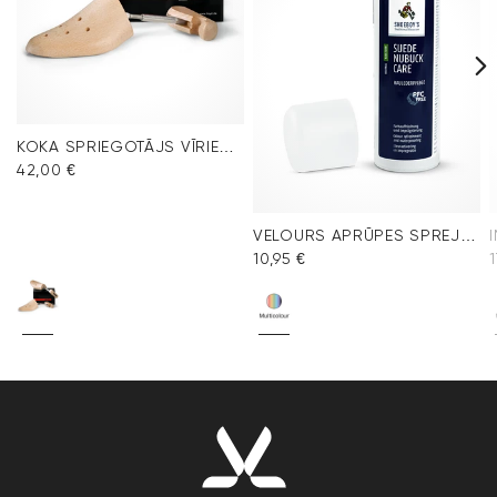
KOKA SPRIEGOTĀJS VĪRIEŠU APAVIEM
42,00 €
VELOURS APRŪPES SPREJS MULTICOLOUR
10,95 €
1