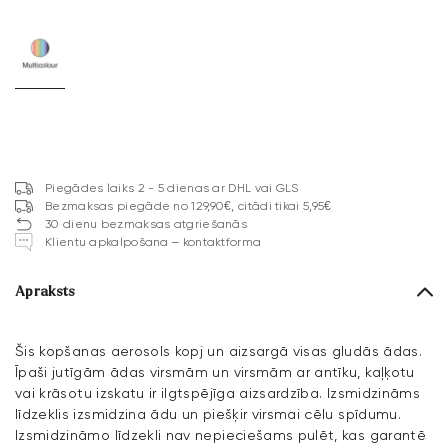
Piegādes laiks 2 - 5 dienas ar DHL vai GLS
Bezmaksas piegāde no 129,90€, citādi tikai 5,95€
30 dienu bezmaksas atgriešanās
Klientu apkalpošana – kontaktforma
Apraksts
Šis kopšanas aerosols kopj un aizsargā visas gludās ādas.
Īpaši jutīgām ādas virsmām un virsmām ar antīku, kaļķotu
vai krāsotu izskatu ir ilgtspējīga aizsardzība. Izsmidzināms
līdzeklis izsmidzina ādu un piešķir virsmai cēlu spīdumu.
Izsmidzināmo līdzekli nav nepieciešams pulēt, kas garantē