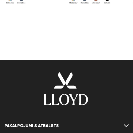
nepakļaut temperatūrai, kas pārsniedz 50 °C/ 122 °F.
Iznīcināt trauku tikai tad, kad tas ir pilnīgi tukšs.
PAKALPOJUMI & ATBALSTS