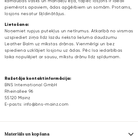
karnaubas vasks un mandeļu eļļa, tāpēc losjons ir ideāli
piemērots apaviem, ādas apģērbiem un somām. Protams,
losjons nesatur šķīdinātājus.
Lietošana:
Noņemiet rupjus putekļus un netīrumus. Atkarībā no virsmas
uzspiediet zirņa līdz lazdu rieksta lieluma daudzumu
Leather Balm uz mīkstas drānas. Vienmērīgi un bez
spiediena uzklājiet losjonu uz ādas. Pēc īsa iedarbības
laika nopulējiet ar sausu, mīkstu drānu līdz spīdumam.
Ražotāja kontaktinformācija:
BNS International GmbH
Rheinallee 96
55120 Mainz
E-pasts:
info@bns-mainz.com
Materiāls un kopšana