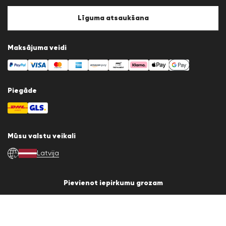
Sīkfailu politika
Sīkfailu iestatījumi
Līguma atsaukšana
Maksājuma veidi
Piegāde
Mūsu valstu veikali
Latvija
lv
Pievienot iepirkumu grozam
© 2026 LLOYD Lifestyle GmbH
Visas produktu cenas ar PVN. Piegāde tikai Latvijas, Lietuvas, Igaunijas
un Somijas teritorijā.
*Pēdējo 30 dienu kopējā cena.