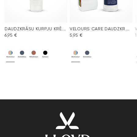
DAUDZKRĀSU KURPJU KRĒMS
VELOURS CARE DAUDZKRĀSU
6,95 €
5,95 €
1