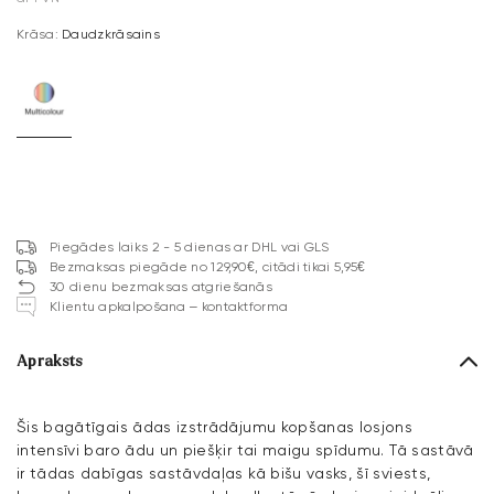
Krāsa:
Daudzkrāsains
Piegādes laiks 2 - 5 dienas ar DHL vai GLS
Bezmaksas piegāde no 129,90€, citādi tikai 5,95€
30 dienu bezmaksas atgriešanās
Klientu apkalpošana – kontaktforma
Apraksts
Šis bagātīgais ādas izstrādājumu kopšanas losjons
intensīvi baro ādu un piešķir tai maigu spīdumu. Tā sastāvā
ir tādas dabīgas sastāvdaļas kā bišu vasks, šī sviests,