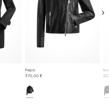
Pepa
No
370,00 €
36