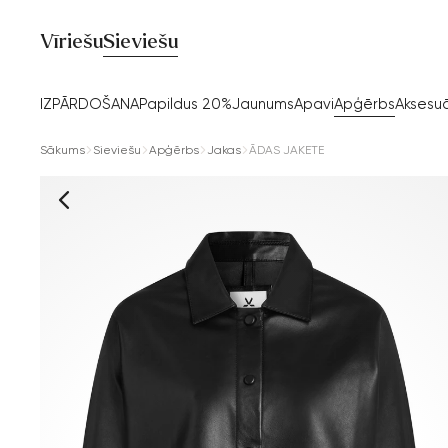
Vīriešu
Sieviešu
IZPĀRDOŠANA
Papildus 20%
Jaunums
Apavi
Apģērbs
Aksesuā
Sākums
Sieviešu
Apģērbs
Jakas
ĀDAS JAKETE