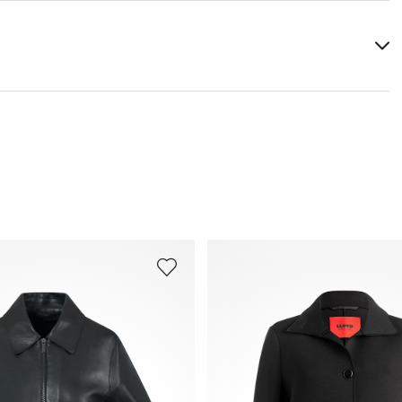
Papildu informāciju par šo tēmu vari atrast sadaļā
Piegāde
un
Atgriešana
.
Bieži uzdotie jautājumi
.