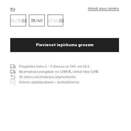
eu
Atrodi savu izmēru
34/36
38/40
42/44
Pievienot iepirkumu grozam
Piegādes laiks 2 - 5 dienas ar DHL vai GLS
Bezmaksas piegāde no 129,90€, citādi tikai 5,95€
30 dienu bezmaksas atgriešanās
Klientu apkalpošana – kontaktforma