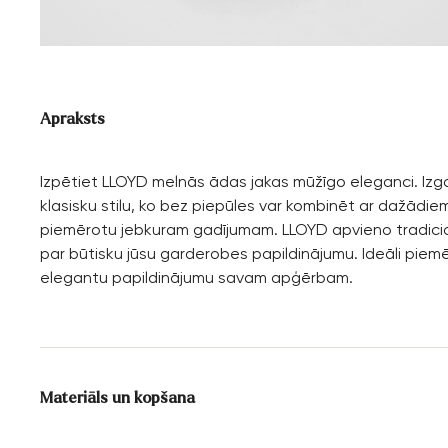
Apraksts
Izpētiet LLOYD melnās ādas jakas mūžīgo eleganci. Izga
klasisku stilu, ko bez piepūles var kombinēt ar dažādie
piemērotu jebkuram gadījumam. LLOYD apvieno tradicion
par būtisku jūsu garderobes papildinājumu. Ideāli piem
elegantu papildinājumu savam apģērbam.
Materiāls un kopšana
Virsmas materiāls:
Gluda āda