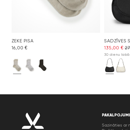
ZEKE PISA
SADZĪVES 
16,00 €
135,00 €
27
30 dienu labā
PAKALPOJUMI
Sazināties ar