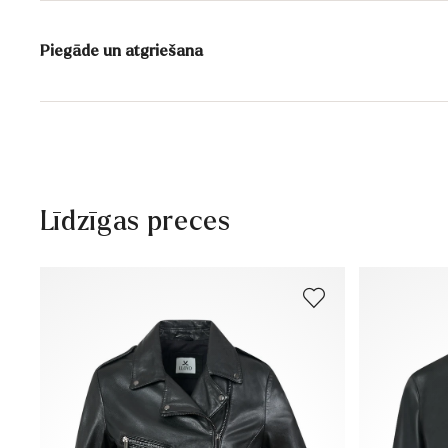
Piegāde un atgriešana
Piegādes laiks 2 - 5 dienas ar DHL vai GLS
Bezmaksas piegāde no 129,90€, citādi tikai 5,95€
30 dienu bezmaksas atgriešanās
Klientu apkalpošana – kontaktforma
Līdzīgas preces