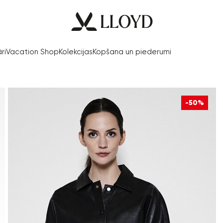
ri
Vacation Shop
Kolekcijas
Kopšana un piederumi
-50%