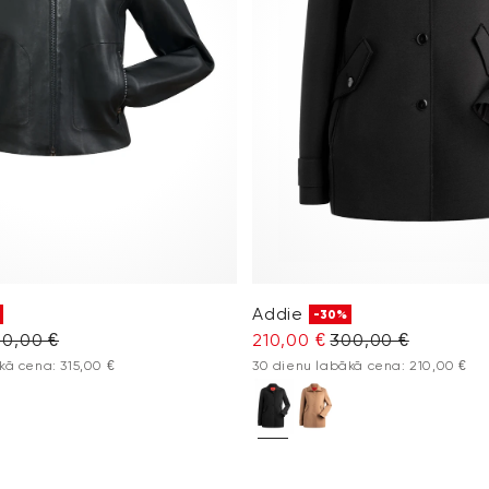
Addie
-30%
0,00 €
210,00 €
300,00 €
kā cena: 315,00 €
30 dienu labākā cena: 210,00 €