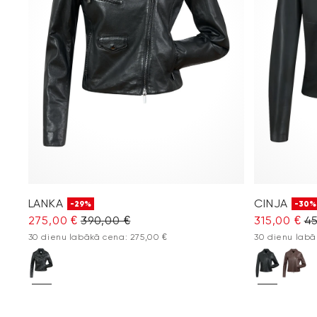
LANKA
CINJA
-29%
-30%
275,00 €
390,00 €
315,00 €
45
30 dienu labākā cena: 275,00 €
30 dienu labā