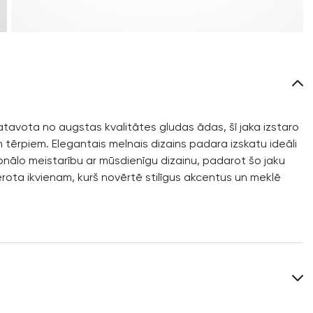
tavota no augstas kvalitātes gludas ādas, šī jaka izstaro
m tērpiem. Elegantais melnais dizains padara izskatu ideāli
ālo meistarību ar mūsdienīgu dizainu, padarot šo jaku
ērota ikvienam, kurš novērtē stilīgus akcentus un meklē