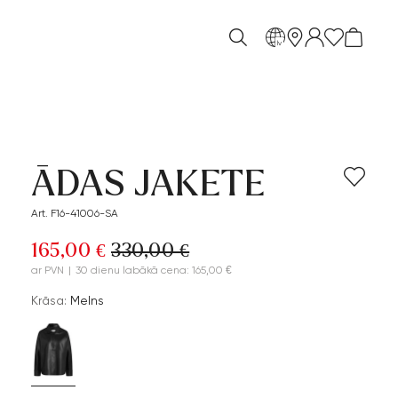
lv
ĀDAS JAKETE
Art. F16-41006-SA
165,00 €
330,00 €
ar PVN
|
30 dienu labākā cena: 165,00 €
Krāsa:
Melns