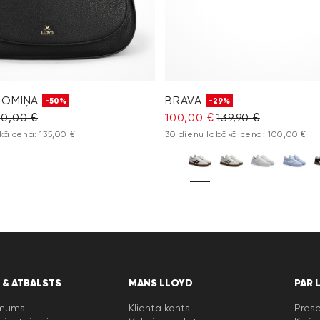
SOMIŅA
BRAVA
-50%
-29%
0,00 €
100,00 €
139,90 €
kā cena: 135,00 €
30 dienu labākā cena: 100,00 €
 & ATBALSTS
MANS LLOYD
PAR 
 mums
Klienta konts
Prese