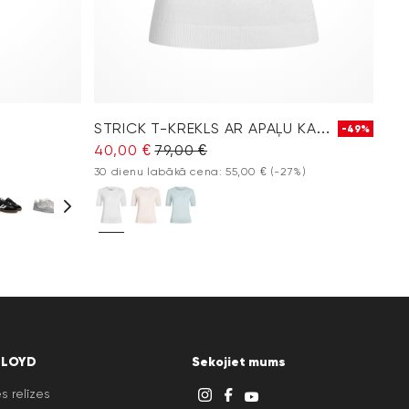
STRICK T-KREKLS AR APAĻU KAKLU
-49%
40,00 €
79,00 €
30 dienu labākā cena: 55,00 €
(-27%)
LLOYD
Sekojiet mums
s relīzes