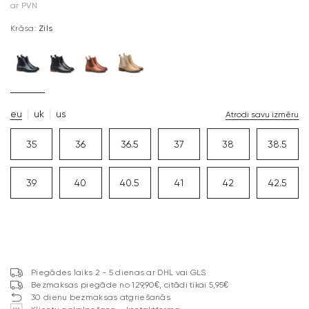
ar PVN
Krāsa:
Zils
eu
uk
us
Atrodi savu izmēru
35
36
36.5
37
38
38.5
39
40
40.5
41
42
42.5
Piegādes laiks 2 - 5 dienas ar DHL vai GLS
Bezmaksas piegāde no 129,90€, citādi tikai 5,95€
30 dienu bezmaksas atgriešanās