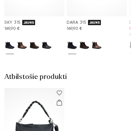
SKY 315
DARA 315
JAUNS
JAUNS
169,90 €
169,90 €
3
Atbilstošie produkti