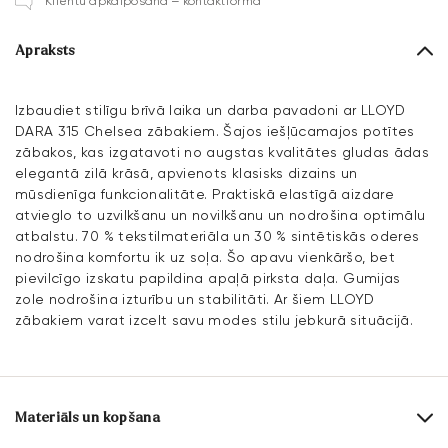
Klientu apkalpošana – kontaktforma
Apraksts
Izbaudiet stilīgu brīvā laika un darba pavadoni ar LLOYD
DARA 315 Chelsea zābakiem. Šajos iešļūcamajos potītes
zābakos, kas izgatavoti no augstas kvalitātes gludas ādas
elegantā zilā krāsā, apvienots klasisks dizains un
mūsdienīga funkcionalitāte. Praktiskā elastīgā aizdare
atvieglo to uzvilkšanu un novilkšanu un nodrošina optimālu
atbalstu. 70 % tekstilmateriāla un 30 % sintētiskās oderes
nodrošina komfortu ik uz soļa. Šo apavu vienkāršo, bet
pievilcīgo izskatu papildina apaļā pirksta daļa. Gumijas
zole nodrošina izturību un stabilitāti. Ar šiem LLOYD
zābakiem varat izcelt savu modes stilu jebkurā situācijā.
Materiāls un kopšana