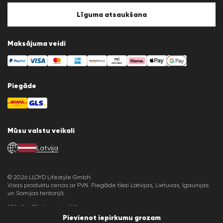
Sīkfailu politika
Sīkfailu iestatījumi
Līguma atsaukšana
Maksājuma veidi
Piegāde
Mūsu valstu veikali
Latvija
lv
© 2026 LLOYD Lifestyle GmbH
Visas produktu cenas ar PVN. Piegāde tikai Latvijas, Lietuvas, Igaunijas
un Somijas teritorijā.
*Pēdējo 30 dienu kopējā cena.
Pievienot iepirkumu grozam