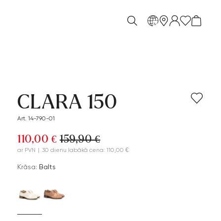
lv
CLARA 150
Art. 14-790-01
110,00 €
159,90 €
ar PVN
|
30 dienu labākā cena: 110,00 €
Krāsa:
Balts