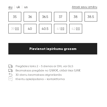
eu
uk
us
Atrodi savu izmēru
35
36
36.5
37
38
38.5
39
40
40.5
41
42
Pievienot iepirkumu grozam
Piegādes laiks 2 - 5 dienas ar DHL vai GLS
Bezmaksas piegāde no 129,90€, citādi tikai 5,95€
30 dienu bezmaksas atgriešanās
Klientu apkalpošana – kontaktforma