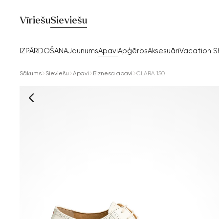
Vīriešu
Sieviešu
IZPĀRDOŠANA
Jaunums
Apavi
Apģērbs
Aksesuāri
Vacation 
Sākums
Sieviešu
Apavi
Biznesa apavi
CLARA 150