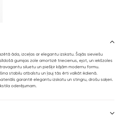
ētā āda, izceļas ar elegantu izskatu. Šajās sieviešu
īdošā gumijas zole amortizē triecienus, ejot, un iekšzoles
stravagantu siluetu un piešķir kājām modernu formu.
 stabilu atbalstu un ļauj tās ērti valkāt ikdienā.
materiāls garantē elegantu izskatu un stingru, drošu saķeri.
ekstila oderējumam.