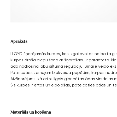
Apraksts
LLOYD šņorējamās kurpes, kas izgatavotas no balta glaz
kurpēs droša piegulšana ar šņorēšanu ir garantēta. Nesl
āda nodrošina labu siltuma regulāciju. Smaile veido ek
Pateicoties zemajam blokveida papēdim, kurpes nodrošina
Aizšņorējums, kā arī stilīgais glancētas ādas virsdaļas 
Šīs kurpes ir ērtas un elpojošas, pateicoties ādas un t
Materiāls un kopšana