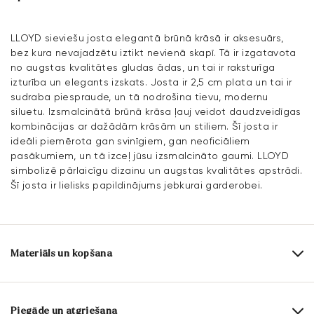
LLOYD sieviešu josta elegantā brūnā krāsā ir aksesuārs,
bez kura nevajadzētu iztikt nevienā skapī. Tā ir izgatavota
no augstas kvalitātes gludas ādas, un tai ir raksturīga
izturība un elegants izskats. Josta ir 2,5 cm plata un tai ir
sudraba piespraude, un tā nodrošina tievu, modernu
siluetu. Izsmalcinātā brūnā krāsa ļauj veidot daudzveidīgas
kombinācijas ar dažādām krāsām un stiliem. Šī josta ir
ideāli piemērota gan svinīgiem, gan neoficiāliem
pasākumiem, un tā izceļ jūsu izsmalcināto gaumi. LLOYD
simbolizē pārlaicīgu dizainu un augstas kvalitātes apstrādi.
Šī josta ir lielisks papildinājums jebkurai garderobei.
Materiāls un kopšana
Virsmas materiāls:
Gluda āda
Platums:
2.5 cm
Piegāde un atgriešana