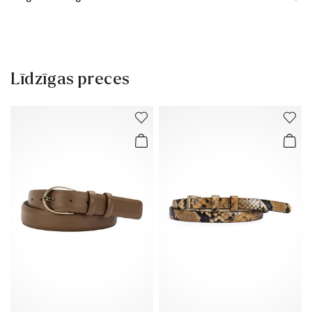
Piegādes laiks 2 - 5 dienas ar DHL vai GLS
Bezmaksas piegāde no 129,90€, citādi tikai 5,95€
30 dienu bezmaksas atgriešanās
Līdzīgas preces
Klientu apkalpošana – kontaktforma
Papildu informāciju par šo tēmu vari atrast sadaļā
Piegāde
un
Atgriešana
.
Bieži uzdotie jautājumi
.