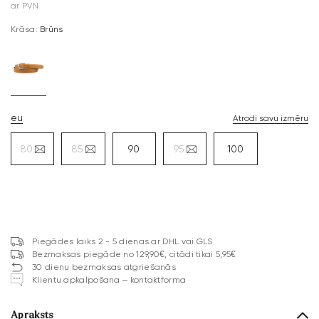
ar PVN
Krāsa:
Brūns
eu
Atrodi savu izmēru
80
85
90
95
100
Piegādes laiks 2 - 5 dienas ar DHL vai GLS
Bezmaksas piegāde no 129,90€, citādi tikai 5,95€
30 dienu bezmaksas atgriešanās
Klientu apkalpošana – kontaktforma
Apraksts