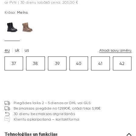
ar PVN
|
30 dienu labākā cena: 205,00 €
Krāsa:
Melns
eu
uk
us
Atrodi savu izmēru
37
38
39
40
41
42
Piegādes laiks 2 - 5 dienas ar DHL vai GLS
Bezmaksas piegāde no 129,90€, citādi tikai 5,95€
30 dienu bezmaksas atgriešanās
Klientu apkalpošana – kontaktforma
Tehnoloģijas un funkcijas