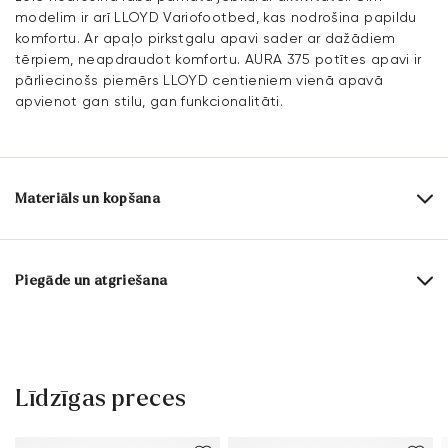
modelim ir arī LLOYD Variofootbed, kas nodrošina papildu
komfortu. Ar apaļo pirkstgalu apavi sader ar dažādiem
tērpiem, neapdraudot komfortu. AURA 375 potītes apavi ir
pārliecinošs piemērs LLOYD centieniem vienā apavā
apvienot gan stilu, gan funkcionalitāti.
Materiāls un kopšana
Ražošanas apjoms:
ES izmēri
Virsmas materiāls:
Ādas kombinācija
Piegāde un atgriešana
Izklājums:
70% Mikrošķiedra
30% Āda
Piegādes laiks 2 - 5 dienas ar DHL vai GLS
Iekšzoles materiāls:
Āda
Bezmaksas piegāde no 129,90€, citādi tikai 5,95€
Zole:
Gumijas zole
30 dienu bezmaksas atgriešanās
Līdzīgas preces
Klientu apkalpošana – kontaktforma
Papēža augstums:
20 mm
Papildu informāciju par šo tēmu vari atrast sadaļā
Piegāde