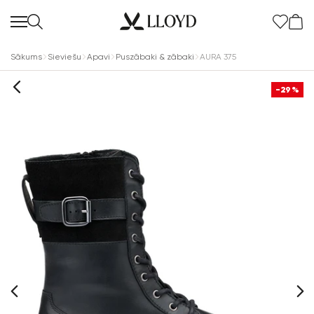
Sākums
Sieviešu
Apavi
Puszābaki & zābaki
AURA 375
-29%