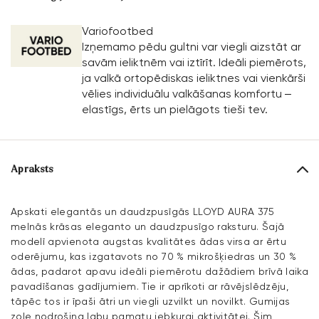
Variofootbed
Izņemamo pēdu gultni var viegli aizstāt ar
savām ieliktnēm vai iztīrīt. Ideāli piemērots,
ja valkā ortopēdiskas ieliktnes vai vienkārši
vēlies individuālu valkāšanas komfortu –
elastīgs, ērts un pielāgots tieši tev.
Apraksts
Apskati elegantās un daudzpusīgās LLOYD AURA 375
melnās krāsas eleganto un daudzpusīgo raksturu. Šajā
modelī apvienota augstas kvalitātes ādas virsa ar ērtu
oderējumu, kas izgatavots no 70 % mikrošķiedras un 30 %
ādas, padarot apavu ideāli piemērotu dažādiem brīvā laika
pavadīšanas gadījumiem. Tie ir aprīkoti ar rāvējslēdzēju,
tāpēc tos ir īpaši ātri un viegli uzvilkt un novilkt. Gumijas
zole nodrošina labu pamatu jebkurai aktivitātei. Šim