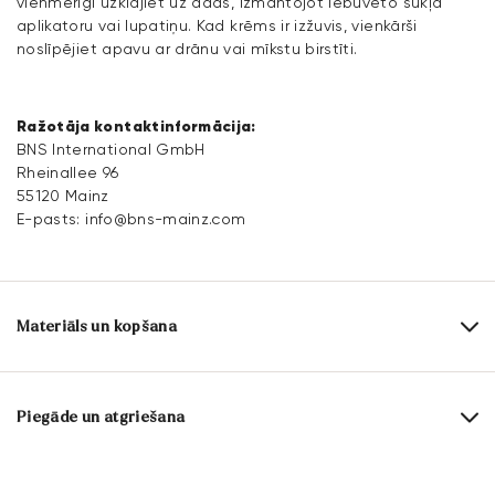
vienmērīgi uzklājiet uz ādas, izmantojot iebūvēto sūkļa
aplikatoru vai lupatiņu. Kad krēms ir izžuvis, vienkārši
noslīpējiet apavu ar drānu vai mīkstu birstīti.
Ražotāja kontaktinformācija:
BNS International GmbH
Rheinallee 96
55120 Mainz
E-pasts:
info@bns-mainz.com
Materiāls un kopšana
Saturs:
75 ml
Piegāde un atgriešana
Aktīvās sastāvdaļas: kopšanas aktīvā sastāvdaļa, krāsu
aktivators, tīrīšanas vielas
Piegādes laiks 2 - 5 dienas ar DHL vai GLS