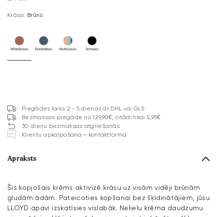
Krāsa:
Brūns
Piegādes laiks 2 - 5 dienas ar DHL vai GLS
Bezmaksas piegāde no 129,90€, citādi tikai 5,95€
30 dienu bezmaksas atgriešanās
Klientu apkalpošana – kontaktforma
Apraksts
Šis kopjošais krēms aktivizē krāsu uz visām vidēji brūnām
gludām ādām. Pateicoties kopšanai bez šķīdinātājiem, jūsu
LLOYD apavi izskatīsies vislabāk. Nelielu krēma daudzumu