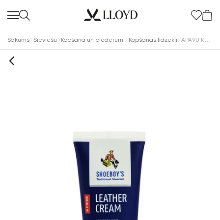
Sākums
Sieviešu
Kopšana un piederumi
Kopšanas līdzekļi
APAVU KRĒMS VIDĒJI BRŪNS