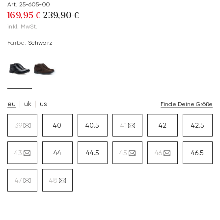
Art. 25-605-00
169,95 €
239,90 €
inkl. MwSt.
Farbe:
Schwarz
eu
uk
us
Finde Deine Größe
39
40
40.5
41
42
42.5
43
44
44.5
45
46
46.5
47
48