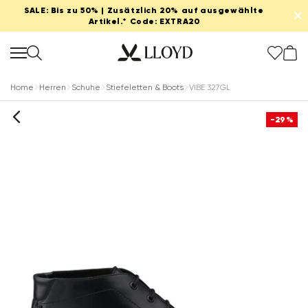
SALE: Bis zu 50% | Zusätzlich 20% auf ausgewählte
✕
Artikel.* Code: EXTRA20
Home
Herren
Schuhe
Stiefeletten & Boots
VIBE 327GL
-29%