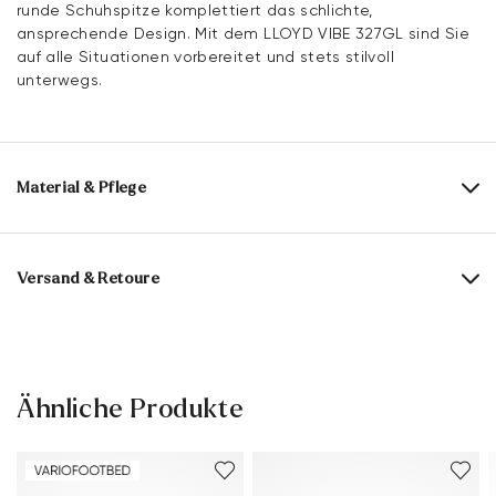
runde Schuhspitze komplettiert das schlichte,
ansprechende Design. Mit dem LLOYD VIBE 327GL sind Sie
auf alle Situationen vorbereitet und stets stilvoll
unterwegs.
Material & Pflege
Produktionsgrößengang:
UK-Größen
Obermaterial:
Glattleder
Versand & Retoure
Futter:
60% Textil
40% Leder
Lieferzeit 5-6 Tage mit DHL oder GLS
Material Innensohle:
Leder
Versandkostenfrei ab 129,90 €, ansonsten nur 4,95 €
Sohle:
Gummisohle
30 Tage kostenfreie Rückgabe
Ähnliche Produkte
Kundenservice - Kontaktformular
Leistenform:
EDGAR.
Weitere Informationen zum Thema findest Du im Bereich
Versand
und
Rücksendung
.