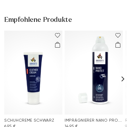
Empfohlene Produkte
SCHUHCREME SCHWARZ
IMPRÄGNIERER NANO PROTECT SPRAY
6,95 €
14,95 €
9