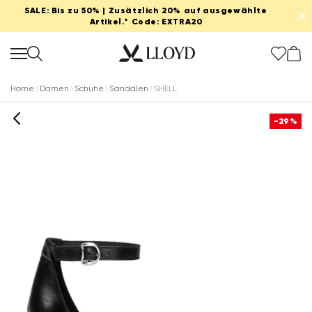
SALE: Bis zu 50% | Zusätzlich 20% auf ausgewählte
✕
Artikel.* Code: EXTRA20
Home
Damen
Schuhe
Sandalen
SHELL
-29%