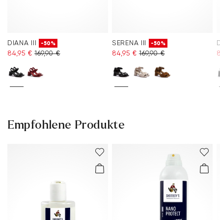
DIANA III
SERENA III
-50%
-50%
84,95 €
169,90 €
84,95 €
169,90 €
8
Empfohlene Produkte