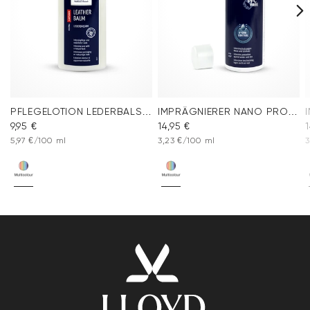
PFLEGELOTION LEDERBALSAM
IMPRÄGNIERER NANO PROTECT SPRAY
9,95 €
14,95 €
1
5,97 €/100 ml
3,23 €/100 ml
3