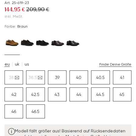
Art. 25-619-23
144,95 €
209,90 €
inkl. MwSt.
Farbe:
Braun
eu
uk
us
Finde Deine Größe
38
38.5
39
40
40.5
41
42
42.5
43
44
44.5
45
46
46.5
Modell fällt größer aus! Basierend auf Rücksendedaten