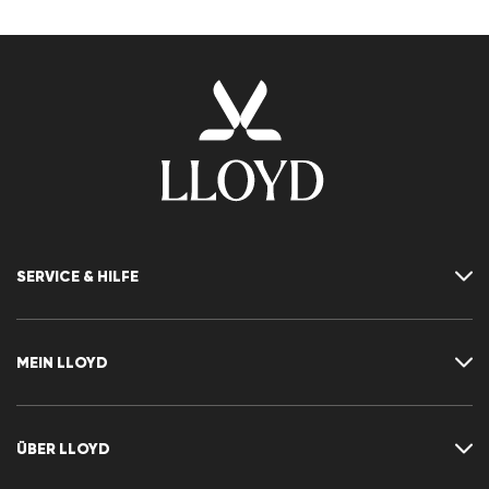
SERVICE & HILFE
Kontakt
FAQ
MEIN LLOYD
Größentabelle
Ratgeber
Rücksendung
Kundenkonto
Vertrag widerrufen
Newsletter
ÜBER LLOYD
Wunschliste