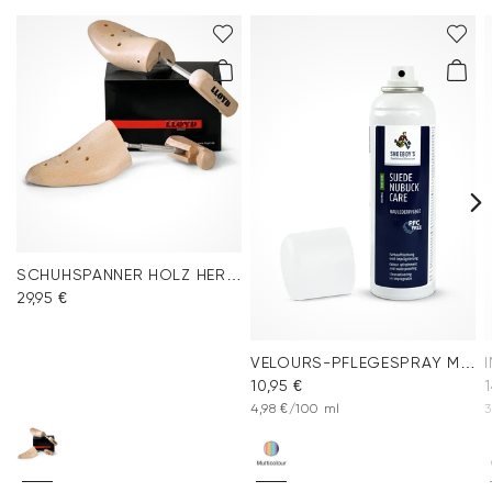
SCHUHSPANNER HOLZ HERREN
29,95 €
VELOURS-PFLEGESPRAY MULTICOLOUR
10,95 €
1
4,98 €/100 ml
3