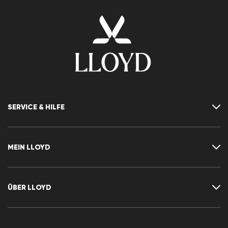
SERVICE & HILFE
Kontakt
FAQ
MEIN LLOYD
Größentabelle
Ratgeber
Rücksendung
Kundenkonto
Vertrag widerrufen
Newsletter
ÜBER LLOYD
Wunschliste
Pressemitteilungen
Karriere