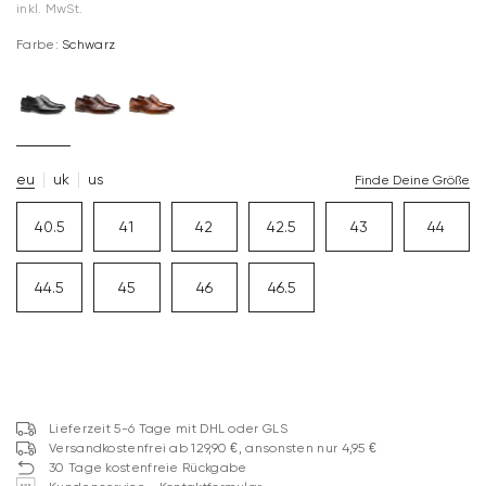
inkl. MwSt.
Farbe:
Schwarz
eu
uk
us
Finde Deine Größe
40.5
41
42
42.5
43
44
44.5
45
46
46.5
Lieferzeit 5-6 Tage mit DHL oder GLS
Versandkostenfrei ab 129,90 €, ansonsten nur 4,95 €
30 Tage kostenfreie Rückgabe