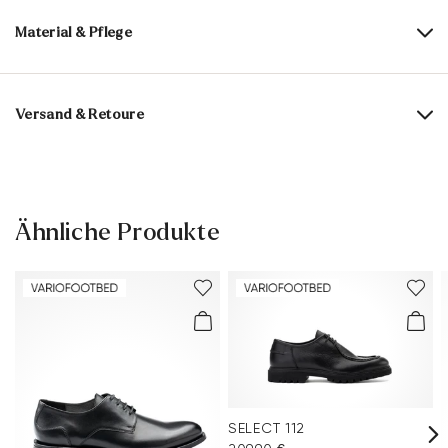
Material & Pflege
Produktionsgrößengang:
UK-Größen
Obermaterial:
Glattleder
Versand & Retoure
Futter:
100% Leder
Lieferzeit 5-6 Tage mit DHL oder GLS
Material Innensohle:
Leder
Versandkostenfrei ab 129,90 €, ansonsten nur 4,95 €
Sohle:
Leder-/Gummisohle
30 Tage kostenfreie Rückgabe
Ähnliche Produkte
Kundenservice - Kontaktformular
Leistenform:
WESTON
Weitere Informationen zum Thema findest Du im Bereich
Versand
und
Rücksendung
.
Häufig gestellte Fragen
.
SELECT 112