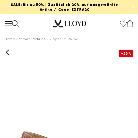
SALE: Bis zu 50% | Zusätzlich 20% auf ausgewählte
✕
Artikel.* Code: EXTRA20
Home
Damen
Schuhe
Slipper
MIRA 245
-29%