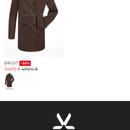
BIRGIT
-30%
349,95 €
499,90 €