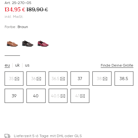
Art. 25-270-05
134,95 €
189,90 €
inkl. MwSt.
Farbe:
Braun
eu
uk
us
Finde Deine Größe
35
36
36.5
37
38
38.5
39
40
40.5
41
Lieferzeit 5-6 Tage mit DHL oder GLS