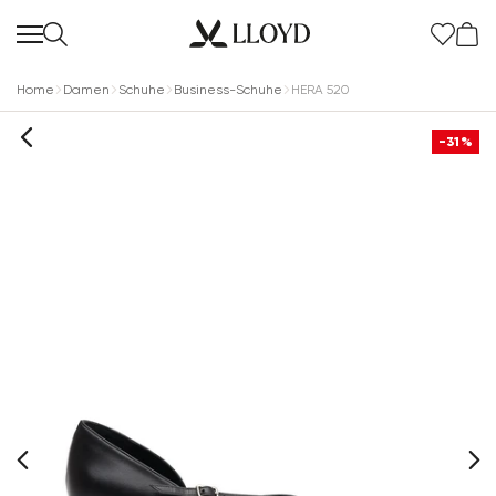
Home
Damen
Schuhe
Business-Schuhe
HERA 520
-31%