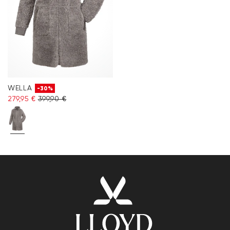
WELLA
-30%
279,95 €
399,90 €