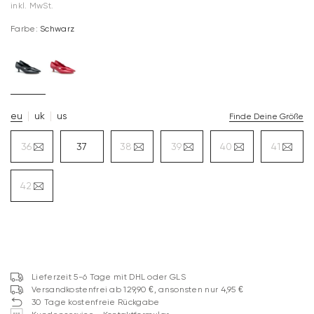
inkl. MwSt.
Farbe:
Schwarz
eu
uk
us
Finde Deine Größe
36
37
38
39
40
41
42
Lieferzeit 5-6 Tage mit DHL oder GLS
Versandkostenfrei ab 129,90 €, ansonsten nur 4,95 €
30 Tage kostenfreie Rückgabe