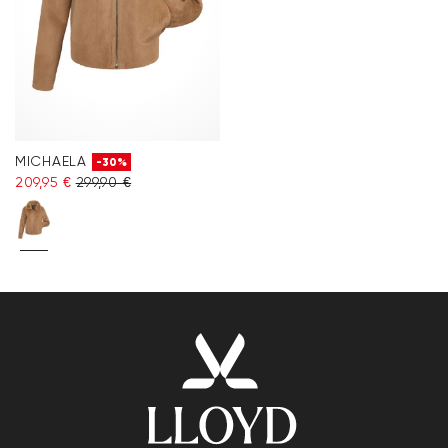
MICHAELA
-30%
209,95 €
299,90 €