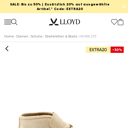
SALE: Bis zu 50% | Zusätzlich 20% auf ausgewählte
✕
Artikel.* Code: EXTRA20
Home
Damen
Schuhe
Stiefeletten & Boots
HAVEN 275
-30%