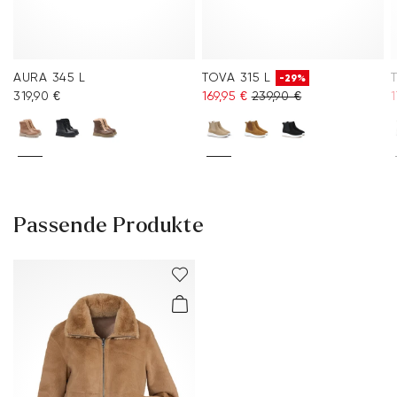
AURA 345 L
TOVA 315 L
-29%
319,90 €
169,95 €
239,90 €
1
Passende Produkte