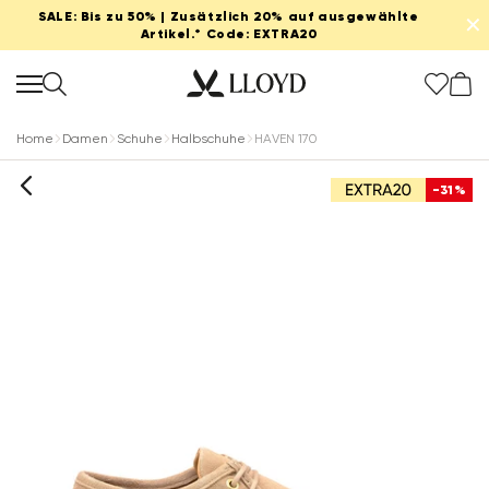
SALE: Bis zu 50% | Zusätzlich 20% auf ausgewählte
✕
Artikel.* Code: EXTRA20
Home
Damen
Schuhe
Halbschuhe
HAVEN 170
-31%