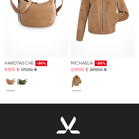
HANDTASCHE
MICHAELA
-50%
-30%
89,95 €
179,90 €
209,95 €
299,90 €