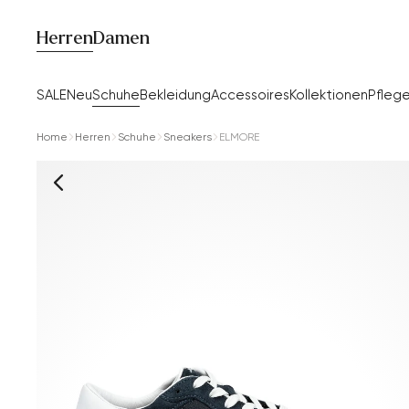
Herren
Damen
SALE
Neu
Schuhe
Bekleidung
Accessoires
Kollektionen
Pfleg
Home
Herren
Schuhe
Sneakers
ELMORE