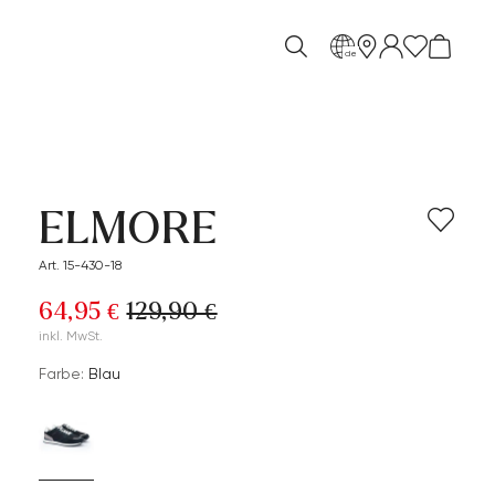
de
ELMORE
Art. 15-430-18
64,95 €
129,90 €
inkl. MwSt.
Farbe:
Blau