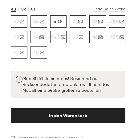
eu
uk
us
Finde Deine Größe
39
40
40.5
41
42
42.5
43
44
44.5
45
46
46.5
47
48
Modell fällt kleiner aus! Basierend auf
Rücksendedaten empfehlen wir Ihnen das
Modell eine Größe größer zu bestellen.
In den Warenkorb