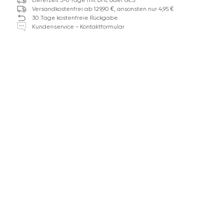
Lieferzeit 5-6 Tage mit DHL oder GLS
Versandkostenfrei ab 129,90 €, ansonsten nur 4,95 €
30 Tage kostenfreie Rückgabe
Kundenservice - Kontaktformular