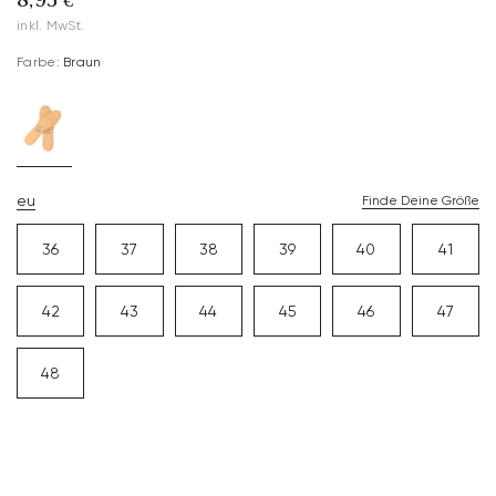
8,95 €
inkl. MwSt.
Farbe:
Braun
eu
Finde Deine Größe
36
37
38
39
40
41
42
43
44
45
46
47
48