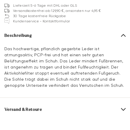
Lieferzeit 5-6 Tage mit DHL oder GLS
Versandkostenfrei ab 129,90 €, ansonsten nur 4,95 €
30 Tage kostenfreie Rückgabe
Kundenservice - Kontaktformular
Beschreibung
Das hochwertige, pflanzlich gegerbte Leder ist
atmungsaktiv, PCP-frei und hat einen sehr guten
Belüftungseffekt im Schuh. Das Leder mindert Fußbrennen,
ist angenehm zu tragen und bindet Fußfeuchtigkeit. Der
Aktivkohlefilter stoppt eventuell auftretenden Fußgeruch.
Die Sohle trägt dabei im Schuh nicht stark auf und die
genoppte Unterseite verhindert das Verrutschen im Schuh.
Versand & Retoure
Lieferzeit 5-6 Tage mit DHL oder GLS