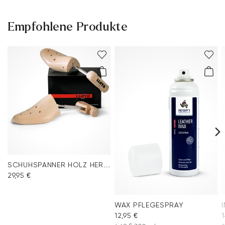
Empfohlene Produkte
SCHUHSPANNER HOLZ HERREN
29,95 €
WAX PFLEGESPRAY
12,95 €
1