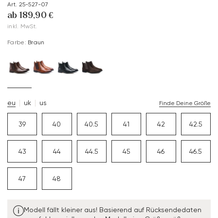
Art. 25-527-07
ab 189,90 €
inkl. MwSt.
Farbe:
Braun
eu
uk
us
Finde Deine Größe
39
40
40.5
41
42
42.5
43
44
44.5
45
46
46.5
47
48
Modell fällt kleiner aus! Basierend auf Rücksendedaten