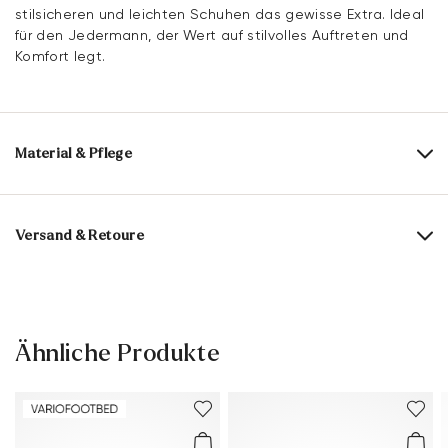
stilsicheren und leichten Schuhen das gewisse Extra. Ideal
für den Jedermann, der Wert auf stilvolles Auftreten und
Komfort legt.
Material & Pflege
Produktionsgrößengang:
UK-Größen
Obermaterial:
Glattleder
Versand & Retoure
Futter:
60% Textil
40% Synthetik
Lieferzeit 5-6 Tage mit DHL oder GLS
Material Innensohle:
Synthetik
Versandkostenfrei ab 129,90 €, ansonsten nur 4,95 €
Sohle:
Gummisohle
30 Tage kostenfreie Rückgabe
Ähnliche Produkte
Kundenservice - Kontaktformular
Leistenform:
MACAO.
Weitere Informationen zum Thema findest Du im Bereich
Versand
und
Rücksendung
.