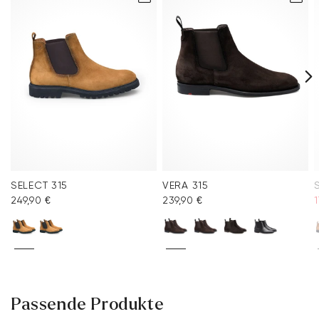
Häufig gestellte Fragen
.
SELECT 315
VERA 315
249,90 €
239,90 €
1
Passende Produkte