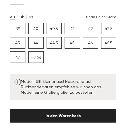
eu
uk
us
Finde Deine Größe
39
40
40.5
41
42
42.5
43
44
44.5
45
46
46.5
47
48
Modell fällt kleiner aus! Basierend auf
Rücksendedaten empfehlen wir Ihnen das
Modell eine Größe größer zu bestellen.
In den Warenkorb