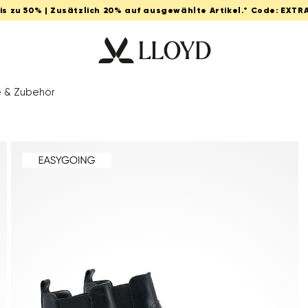
Bis zu 50% | Zusätzlich 20% auf ausgewählte Artikel.* Code: EXTR
e & Zubehör