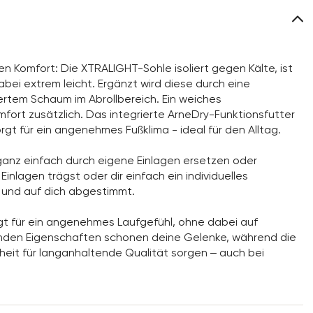
en Komfort: Die XTRALIGHT-Sohle isoliert gegen Kälte, ist
bei extrem leicht. Ergänzt wird diese durch eine
iertem Schaum im Abrollbereich. Ein weiches
ort zusätzlich. Das integrierte ArneDry-Funktionsfutter
rgt für ein angenehmes Fußklima - ideal für den Alltag.
anz einfach durch eigene Einlagen ersetzen oder
inlagen trägst oder dir einfach ein individuelles
 und auf dich abgestimmt.
rgt für ein angenehmes Laufgefühl, ohne dabei auf
fenden Eigenschaften schonen deine Gelenke, während die
eit für langanhaltende Qualität sorgen – auch bei