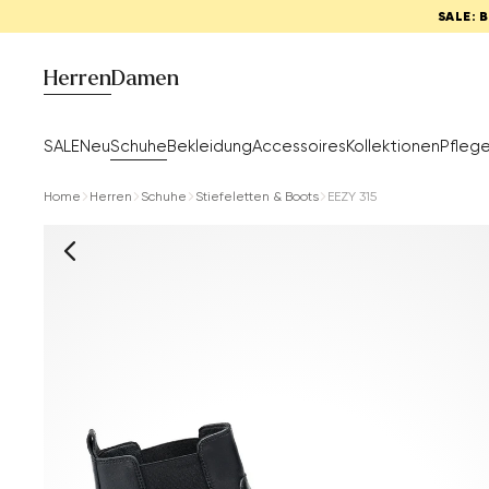
SALE: 
Herren
Damen
SALE
Neu
Schuhe
Bekleidung
Accessoires
Kollektionen
Pfleg
Home
Herren
Schuhe
Stiefeletten & Boots
EEZY 315