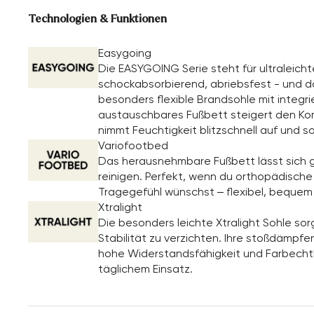
Technologien & Funktionen
Easygoing
Die EASYGOING Serie steht für ultraleicht
schockabsorbierend, abriebsfest - und da
besonders flexible Brandsohle mit integr
austauschbares Fußbett steigert den Komf
nimmt Feuchtigkeit blitzschnell auf und so
Variofootbed
Das herausnehmbare Fußbett lässt sich g
reinigen. Perfekt, wenn du orthopädische E
Tragegefühl wünschst – flexibel, bequem
Xtralight
Die besonders leichte Xtralight Sohle so
Stabilität zu verzichten. Ihre stoßdämp
hohe Widerstandsfähigkeit und Farbechth
täglichem Einsatz.