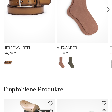
HERRENGÜRTEL
ALEXANDER
84,90 €
11,50 €
3
Empfohlene Produkte