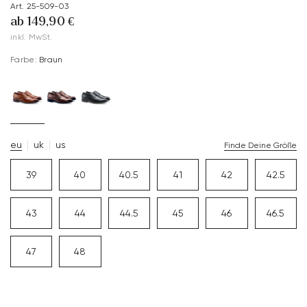
Art. 25-509-03
ab 149,90 €
inkl. MwSt.
Farbe:
Braun
eu
uk
us
Finde Deine Größe
39
40
40.5
41
42
42.5
43
44
44.5
45
46
46.5
47
48