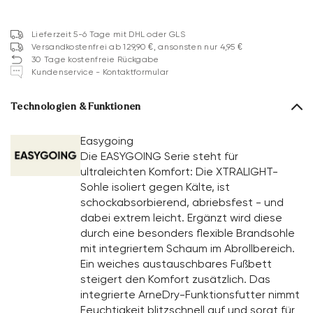
Lieferzeit 5-6 Tage mit DHL oder GLS
Versandkostenfrei ab 129,90 €, ansonsten nur 4,95 €
30 Tage kostenfreie Rückgabe
Kundenservice - Kontaktformular
Technologien & Funktionen
Easygoing
Die EASYGOING Serie steht für
ultraleichten Komfort: Die XTRALIGHT-
Sohle isoliert gegen Kälte, ist
schockabsorbierend, abriebsfest - und
dabei extrem leicht. Ergänzt wird diese
durch eine besonders flexible Brandsohle
mit integriertem Schaum im Abrollbereich.
Ein weiches austauschbares Fußbett
steigert den Komfort zusätzlich. Das
integrierte ArneDry-Funktionsfutter nimmt
Feuchtigkeit blitzschnell auf und sorgt für