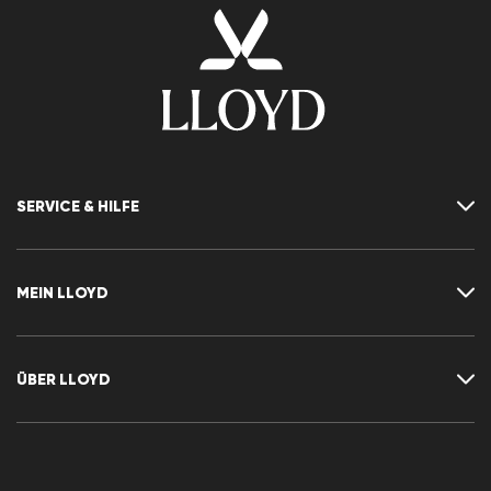
SERVICE & HILFE
Kontakt
FAQ
MEIN LLOYD
Größentabelle
Ratgeber
Rücksendung
Kundenkonto
Vertrag widerrufen
Newsletter
ÜBER LLOYD
Wunschliste
Pressemitteilungen
Karriere
Händlerbereich