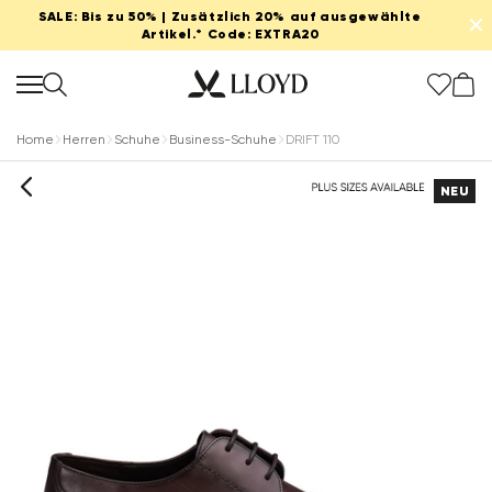
SALE: Bis zu 50% | Zusätzlich 20% auf ausgewählte
✕
Artikel.* Code: EXTRA20
Home
Herren
Schuhe
Business-Schuhe
DRIFT 110
NEU