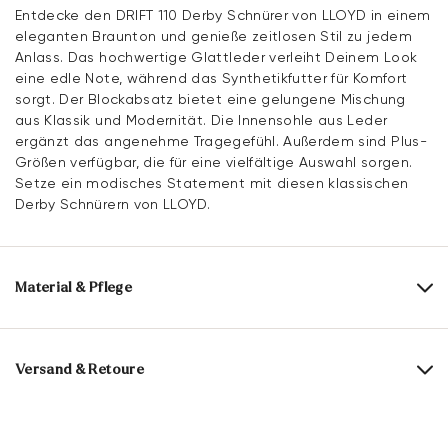
Entdecke den DRIFT 110 Derby Schnürer von LLOYD in einem
eleganten Braunton und genieße zeitlosen Stil zu jedem
Anlass. Das hochwertige Glattleder verleiht Deinem Look
eine edle Note, während das Synthetikfutter für Komfort
sorgt. Der Blockabsatz bietet eine gelungene Mischung
aus Klassik und Modernität. Die Innensohle aus Leder
ergänzt das angenehme Tragegefühl. Außerdem sind Plus-
Größen verfügbar, die für eine vielfältige Auswahl sorgen.
Setze ein modisches Statement mit diesen klassischen
Derby Schnürern von LLOYD.
Material & Pflege
Produktionsgrößengang:
UK-Größen
Obermaterial:
Glattleder
Versand & Retoure
Futter:
100% Synthetik
Lieferzeit 5-6 Tage mit DHL oder GLS
Material Innensohle:
Leder
Versandkostenfrei ab 129,90 €, ansonsten nur 4,95 €