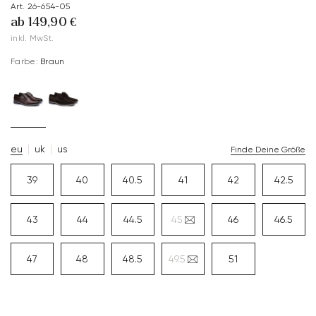
Art. 26-654-05
ab 149,90 €
inkl. MwSt.
Farbe:
Braun
eu
uk
us
Finde Deine Größe
39
40
40.5
41
42
42.5
43
44
44.5
45
46
46.5
47
48
48.5
49.5
51