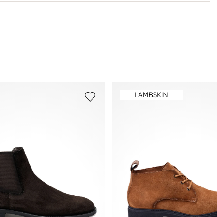
Weitere Informationen zum Thema findest Du im Bereich
Versand
und
Rücksendung
.
Häufig gestellte Fragen
.