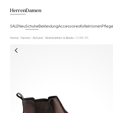
Herren
Damen
SALE
Neu
Schuhe
Bekleidung
Accessoires
Kollektionen
Pfleg
Home
Herren
Schuhe
Stiefeletten & Boots
CORE 315