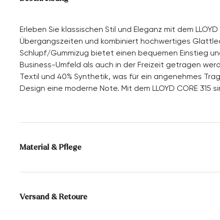
Erleben Sie klassischen Stil und Eleganz mit dem LLOYD
Übergangszeiten und kombiniert hochwertiges Glattlede
Schlupf/Gummizug bietet einen bequemen Einstieg und 
Business-Umfeld als auch in der Freizeit getragen wer
Textil und 40% Synthetik, was für ein angenehmes Tra
Design eine moderne Note. Mit dem LLOYD CORE 315 sind 
Material & Pflege
Produktionsgrößengang:
UK-Größen
Futter:
60% Textil
40% Synthetik
Versand & Retoure
Sohle:
Gummisohle