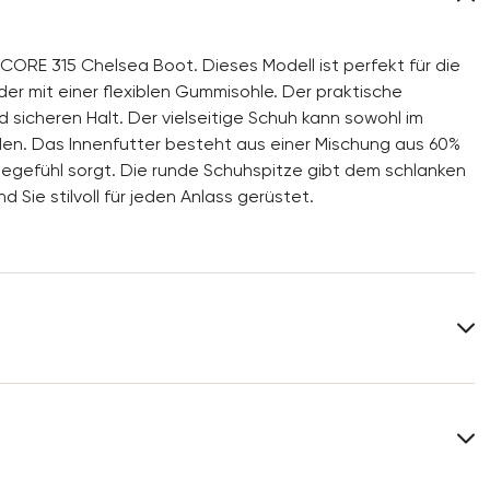
 CORE 315 Chelsea Boot. Dieses Modell ist perfekt für die
r mit einer flexiblen Gummisohle. Der praktische
sicheren Halt. Der vielseitige Schuh kann sowohl im
den. Das Innenfutter besteht aus einer Mischung aus 60%
gegefühl sorgt. Die runde Schuhspitze gibt dem schlanken
Sie stilvoll für jeden Anlass gerüstet.
Obermaterial:
Glattleder
Material Innensohle:
Synthetik
Leistenform:
JERRY.