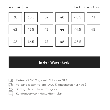
eu
uk
us
Finde Deine Größe
38
38.5
39
40
40.5
41
42
42.5
43
44
44.5
45
46
46.5
47
48
48.5
In den Warenkorb
Lieferzeit 5-6 Tage mit DHL oder GLS
Versandkostenfrei ab 129,90 €, ansonsten nur 4,95 €
30 Tage kostenfreie Rückgabe
Kundenservice - Kontaktformular