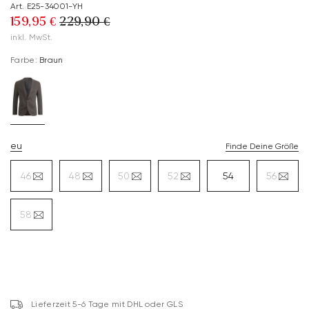
Art. E25-34001-YH
159,95 €
229,90 €
inkl. MwSt.
Farbe:
Braun
eu
Finde Deine Größe
46
48
50
52
54
56
58
Lieferzeit 5-6 Tage mit DHL oder GLS