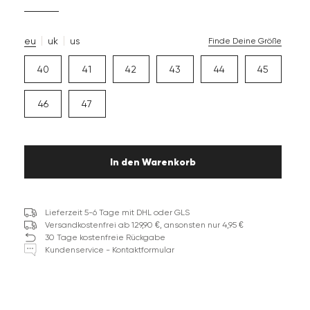
eu
uk
us
Finde Deine Größe
40
41
42
43
44
45
46
47
In den Warenkorb
Lieferzeit 5-6 Tage mit DHL oder GLS
Versandkostenfrei ab 129,90 €, ansonsten nur 4,95 €
30 Tage kostenfreie Rückgabe
Kundenservice - Kontaktformular