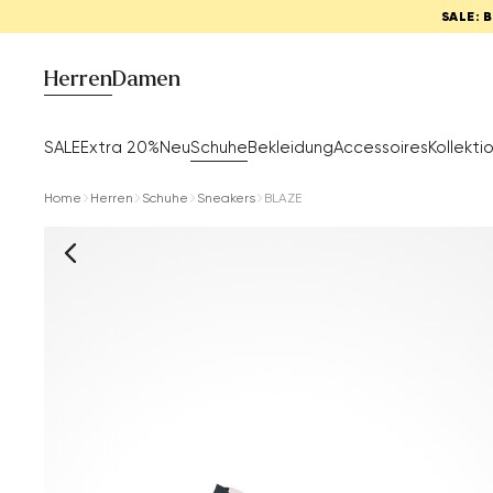
SALE: 
Herren
Damen
SALE
Extra 20%
Neu
Schuhe
Bekleidung
Accessoires
Kollekti
Home
Herren
Schuhe
Sneakers
BLAZE