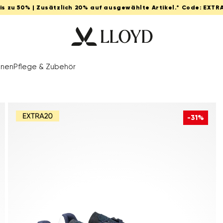
Bis zu 50% | Zusätzlich 20% auf ausgewählte Artikel.* Code: EXTR
onen
Pflege & Zubehör
-31%