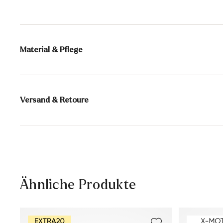
Material & Pflege
Produktionsgrößengang:
EU-Größen
Futter:
100% Mesh
Versand & Retoure
Sohle:
Gummisohle
Lieferzeit 5-6 Tage mit DHL oder GLS
Versandkostenfrei ab 129,90 €, ansonsten nur 4,95 €
30 Tage kostenfreie Rückgabe
Kundenservice - Kontaktformular
Ähnliche Produkte