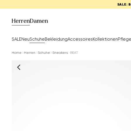
SALE: 
Herren
Damen
SALE
Neu
Schuhe
Bekleidung
Accessoires
Kollektionen
Pfleg
Home
Herren
Schuhe
Sneakers
BEAT