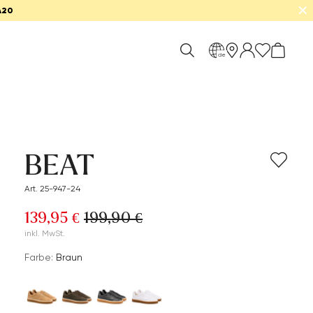
✕
A20
de
BEAT
Art. 25-947-24
139,95 €
199,90 €
inkl. MwSt.
Farbe:
Braun