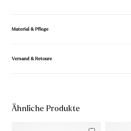
Material & Pflege
Produktionsgrößengang:
EU-Größen
Futter:
100% Textil
Versand & Retoure
Sohle:
Gummisohle
Lieferzeit 5-6 Tage mit DHL oder GLS
Absatzhöhe:
20 mm
Versandkostenfrei ab 129,90 €, ansonsten nur 4,95 €
30 Tage kostenfreie Rückgabe
Kundenservice - Kontaktformular
Ähnliche Produkte