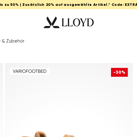
Bis zu 50% | Zusätzlich 20% auf ausgewählte Artikel.* Code: EXTR
e & Zubehör
-30%