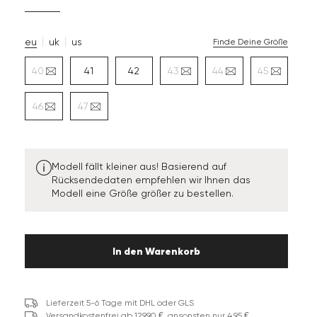
eu
uk
us
Finde Deine Größe
40
41
42
43
44
45
46
47
Modell fällt kleiner aus! Basierend auf
Rücksendedaten empfehlen wir Ihnen das
Modell eine Größe größer zu bestellen.
In den Warenkorb
Lieferzeit 5-6 Tage mit DHL oder GLS
Versandkostenfrei ab 129,90 €, ansonsten nur 4,95 €