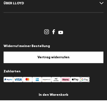
Newsletter
ÜBER LLOYD
Wunschliste
Pressemitteilungen
Karriere
Händlerbereich
Storeübersicht
Hinweisgebersystem
AGB
Datenschutz
Widerruf meiner Bestellung
Impressum
Cookie-Policy
Cookie-Einstellungen
Vertrag widerrufen
Zahlarten
Versandpartner
In den Warenkorb