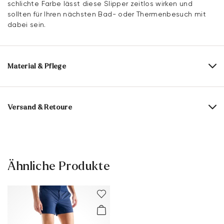
schlichte Farbe lässt diese Slipper zeitlos wirken und
sollten für Ihren nächsten Bad- oder Thermenbesuch mit
dabei sein.
Material & Pflege
Obermaterial:
EVA
Futter:
100% EVA
Versand & Retoure
Absatzhöhe:
0 mm
Lieferzeit 5-6 Tage mit DHL oder GLS
Versandkostenfrei ab 129,90 €, ansonsten nur 4,95 €
30 Tage kostenfreie Rückgabe
Ähnliche Produkte
Kundenservice - Kontaktformular
Weitere Informationen zum Thema findest Du im Bereich
Versand
und
Rücksendung
.