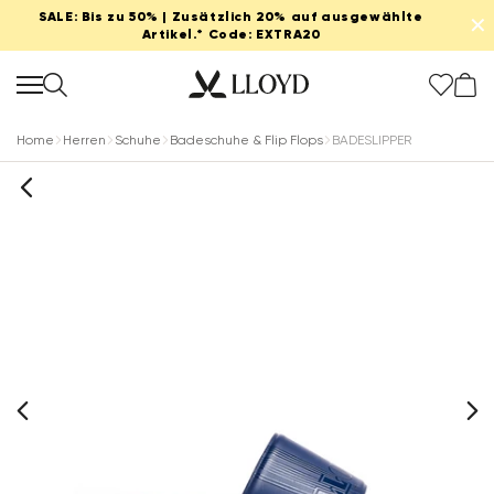
SALE: Bis zu 50% | Zusätzlich 20% auf ausgewählte
✕
Artikel.* Code: EXTRA20
Home
Herren
Schuhe
Badeschuhe & Flip Flops
BADESLIPPER
Damen startseite
SALE
Extra 20%
Neu
Schuhe