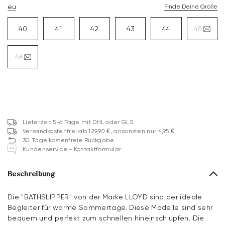
eu
Finde Deine Größe
40
41
42
43
44
45
46
Lieferzeit 5-6 Tage mit DHL oder GLS
Versandkostenfrei ab 129,90 €, ansonsten nur 4,95 €
30 Tage kostenfreie Rückgabe
Kundenservice - Kontaktformular
Beschreibung
Die "BATHSLIPPER" von der Marke LLOYD sind der ideale
Begleiter für warme Sommertage. Diese Modelle sind sehr
bequem und perfekt zum schnellen hineinschlüpfen. Die