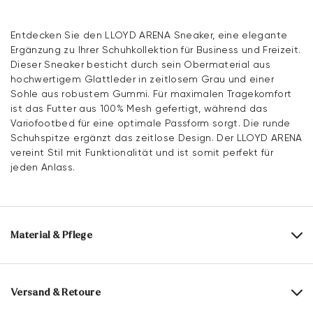
Entdecken Sie den LLOYD ARENA Sneaker, eine elegante
Ergänzung zu Ihrer Schuhkollektion für Business und Freizeit.
Dieser Sneaker besticht durch sein Obermaterial aus
hochwertigem Glattleder in zeitlosem Grau und einer
Sohle aus robustem Gummi. Für maximalen Tragekomfort
ist das Futter aus 100% Mesh gefertigt, während das
Variofootbed für eine optimale Passform sorgt. Die runde
Schuhspitze ergänzt das zeitlose Design. Der LLOYD ARENA
vereint Stil mit Funktionalität und ist somit perfekt für
jeden Anlass.
Material & Pflege
Produktionsgrößengang:
EU-Größen
Obermaterial:
Rauleder
Versand & Retoure