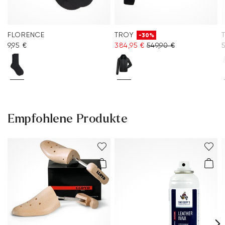
FLORENCE
TROY
-30%
9,95 €
384,95 €
549,90 €
5
Empfohlene Produkte