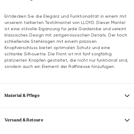
Entdecken Sie die Eleganz und Funktionalität in einem mit
unserem taillierten Textilmantel von LLOYD. Dieser Mantel
ist eine stilvolle Ergänzung für jede Garderobe und vereint
klassisches Design mit zeitgenössischen Details. Der hoch
schließende Stehkragen mit einem präzisen
Knopfverschluss bietet optimalen Schutz und eine
schlanke Silhouette. Die Front ist mit fünf sorgfältig
platzierten Knöpfen gestaltet, die nicht nur funktional sind,
sondern auch ein Element der Raffinesse hinzufügen.
Material & Pflege
Obermaterial:
Textil
Futter:
100% Futterlos
Versand & Retoure
Materialzusammensetzung:
73% Baumwolle