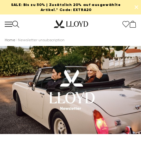
SALE: Bis zu 50% | Zusätzlich 20% auf ausgewählte
✕
Artikel.* Code: EXTRA20
Home
Newsletter unsubscription
Damen startseite
SALE
Extra 20%
Neu
Schuhe