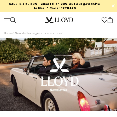
SALE: Bis zu 50% | Zusätzlich 20% auf ausgewählte
✕
Artikel.* Code: EXTRA20
Home
Newsletter registration successful
Damen startseite
SALE
Neu
Schuhe
Bekleidung