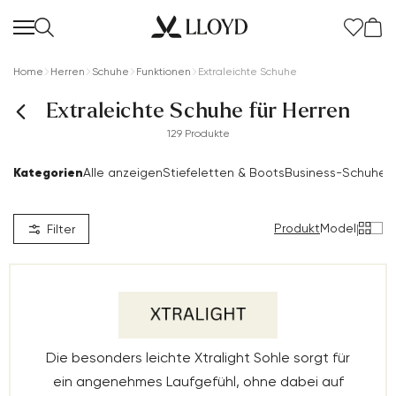
Home
Herren
Schuhe
Funktionen
Extraleichte Schuhe
Extraleichte Schuhe für Herren
129 Produkte
Kategorien
Alle anzeigen
Stiefeletten & Boots
Business-Schuhe
S
Produkt
Model
|
Filter
Die besonders leichte Xtralight Sohle sorgt für
ein angenehmes Laufgefühl, ohne dabei auf