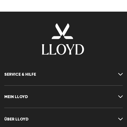
SERVICE & HILFE
Kontakt
FAQ
MEIN LLOYD
Größentabelle
Ratgeber
Rücksendung
Kundenkonto
Vertrag widerrufen
Newsletter
ÜBER LLOYD
Wunschliste