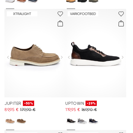
JUPITER
UPTOWN
-50%
-29%
89,95 €
179,90 €
119,95 €
169,90 €