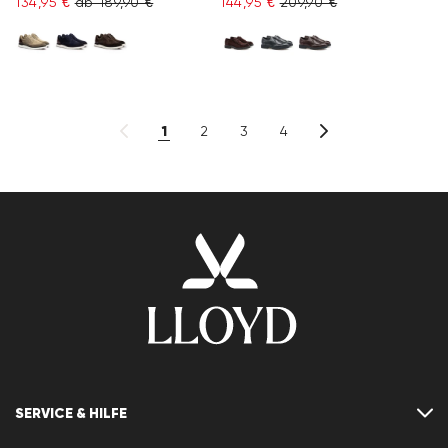
134,95 €
ab 189,90 €
144,95 €
209,90 €
1
2
3
4
SERVICE & HILFE