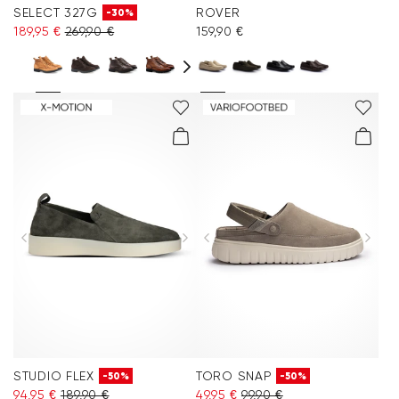
SELECT 327G
ROVER
-30%
189,95 €
269,90 €
159,90 €
STUDIO FLEX
TORO SNAP
-50%
-50%
94,95 €
189,90 €
49,95 €
99,90 €