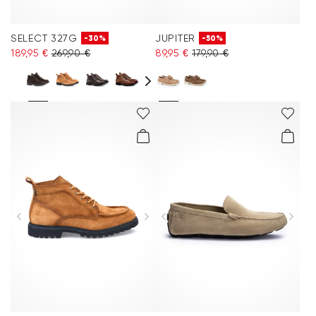
SELECT 327G
JUPITER
-30%
-50%
189,95 €
269,90 €
89,95 €
179,90 €