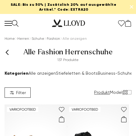
SALE: Bis zu 50% | Zusätzlich 20% auf ausgewählte
✕
Artikel.* Code: EXTRA20
Home
Herren
Schuhe
Fashion
Alle anzeigen
Alle Fashion Herrenschuhe
137 Produkte
Damen startseite
Kategorien
Alle anzeigen
Stiefeletten & Boots
Business-Schuhe
S
SALE
Produkt
Model
|
Filter
Neu
Schuhe
Bekleidung