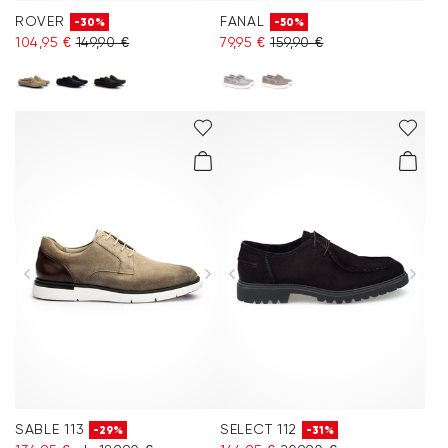
ROVER
FANAL
-30%
-50%
104,95 €
149,90 €
79,95 €
159,90 €
SABLE 113
SELECT 112
-29%
-31%