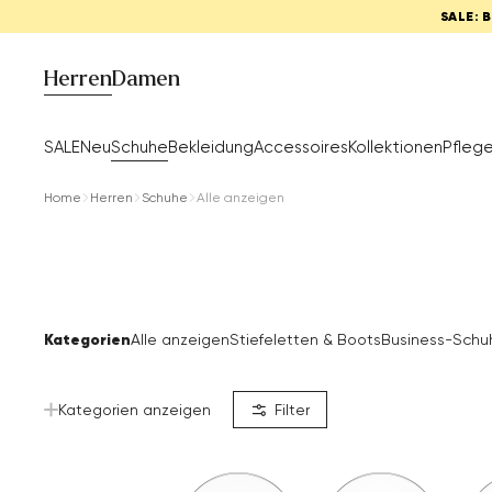
SALE: 
Herren
Damen
SALE
Neu
Schuhe
Bekleidung
Accessoires
Kollektionen
Pfleg
Home
Herren
Schuhe
Alle anzeigen
Kategorien
Alle anzeigen
Stiefeletten & Boots
Business-Schu
Kategorien anzeigen
Filter