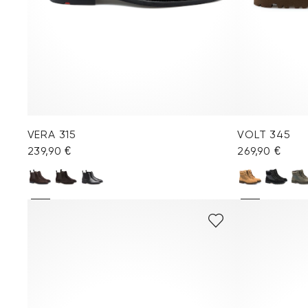
VERA 315
VOLT 345
239,90 €
269,90 €