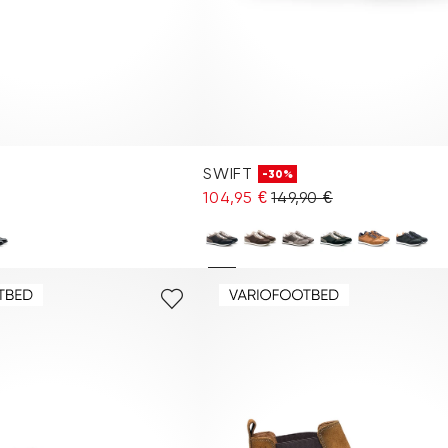
SWIFT
-30%
104,95 €
149,90 €