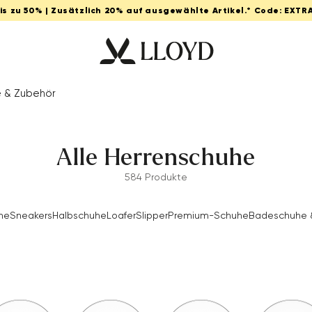
Bis zu 50% | Zusätzlich 20% auf ausgewählte Artikel.* Code: EXTR
e & Zubehör
Alle Herrenschuhe
584 Produkte
he
Sneakers
Halbschuhe
Loafer
Slipper
Premium-Schuhe
Badeschuhe &