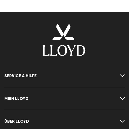
SERVICE & HILFE
Kontakt
FAQ
MEIN LLOYD
Größentabelle
Ratgeber
Rücksendung
Kundenkonto
Vertrag widerrufen
Newsletter
ÜBER LLOYD
Wunschliste