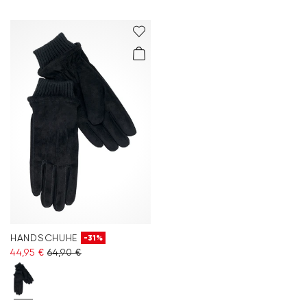
HANDSCHUHE
-31%
44,95 €
64,90 €