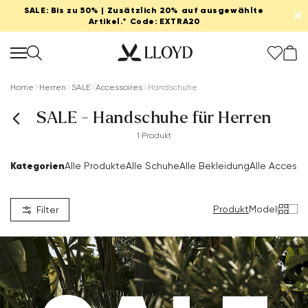
SALE: Bis zu 50% | Zusätzlich 20% auf ausgewählte
✕
Artikel.* Code: EXTRA20
Home
Herren
SALE
Accessoires
Handschuhe
SALE - Handschuhe für Herren
1 Produkt
Kategorien
Alle Produkte
Alle Schuhe
Alle Bekleidung
Alle Accesso
Produkt
Model
|
Filter