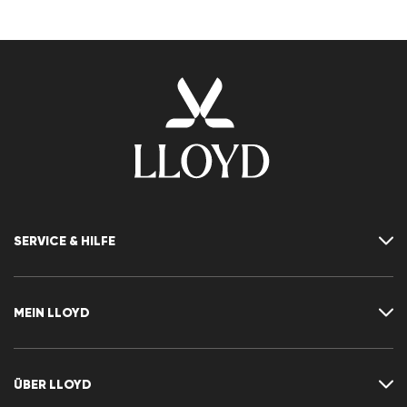
SERVICE & HILFE
Kontakt
FAQ
MEIN LLOYD
Größentabelle
Ratgeber
Rücksendung
Kundenkonto
Vertrag widerrufen
Newsletter
ÜBER LLOYD
Wunschliste