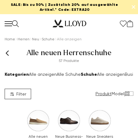
SALE: Bis zu 50% | Zusätzlich 20% auf ausgewählte
✕
Artikel.* Code: EXTRA20
Home
Herren
Neu
Schuhe
Alle anzeigen
Alle neuen Herrenschuhe
57 Produkte
Kategorien
Schuhe
Alle anzeigen
Alle Schuhe
Alle anzeigen
Busin
Produkt
Model
|
Filter
Alle neuen
Neue Business-
Neue Sneakers