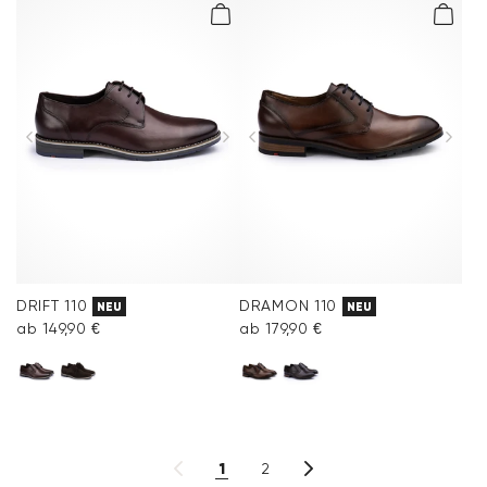
DRIFT 110
DRAMON 110
NEU
NEU
ab 149,90 €
ab 179,90 €
1
2