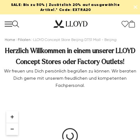
SALE: Bis zu 50% | Zusätzlich 20% auf ausgewählte
✕
Artikel.* Code: EXTRA20
Home
Filialen
LLOYD Concept Store Beijing DT51 Mall - Beijing
Herzlich Willkommen in einem unserer LLOYD
Concept Stores oder Factory Outlets!
Damen startseite
Wir freuen uns Dich persönlich begrüßen zu können. Wir beraten
Dich gerne mit unserem freudlichen und kompetenten
SALE
Fachpersonal.
Neu
Schuhe
Bekleidung