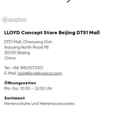
Accessoires
Kollektionen
LLOYD Concept Store Beijing DT51 Mall
Pflege & Zubehör
DT51 Mall, Chaoyang Dist.
Xiaoying North Road 98
100101 Beijing
China
Tel.:
+86 19801073301
E-Mail:
lolo@lloydshoescn.com
Öffnungszeiten
Mo.-So.: 10:00 - 22:00 Uhr
Sortiment
Herrenschuhe und Herrenaccessoires