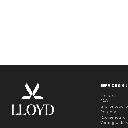
SERVICE & HI
Kontakt
FAQ
Größentabell
Ratgeber
Rücksendung
Vertrag widerr