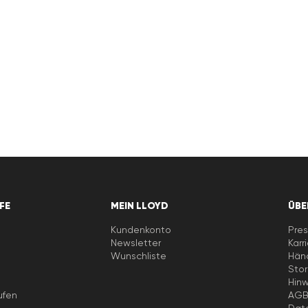
LFE
MEIN LLOYD
ÜBE
Kundenkonto
Pres
Newsletter
Karr
e
Wunschliste
Händ
Stor
Hin
ufen
AG