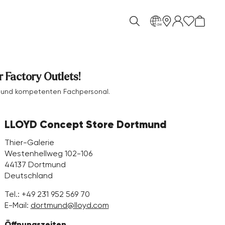
de
 Factory Outlets!
en und kompetenten Fachpersonal.
LLOYD Concept Store Dortmund
Thier-Galerie
Westenhellweg 102-106
44137 Dortmund
Deutschland
Tel.:
+49 231 952 569 70
E-Mail:
dortmund@lloyd.com
Öffnungszeiten