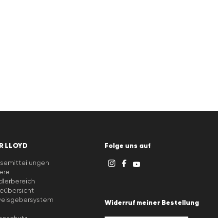
R LLOYD
Folge uns auf
semitteilungen
iere
lerbereich
eübersicht
weisgebersystem
Widerruf meiner Bestellung
B