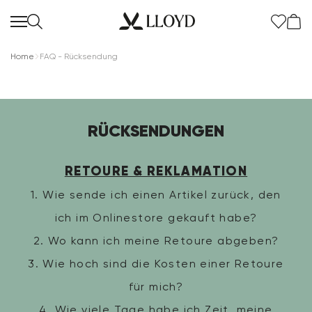
Home
FAQ - Rücksendung
RÜCKSENDUNGEN
Damen startseite
RETOURE & REKLAMATION
SALE
1. Wie sende ich einen Artikel zurück, den
ich im Onlinestore gekauft habe?
Neu
2. Wo kann ich meine Retoure abgeben?
Schuhe
3. Wie hoch sind die Kosten einer Retoure
für mich?
Bekleidung
4. Wie viele Tage habe ich Zeit, meine