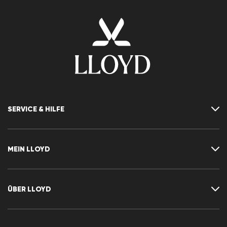
SERVICE & HILFE
Kontakt
FAQ
MEIN LLOYD
Größentabelle
Ratgeber
Rücksendung
Kundenkonto
Vertrag widerrufen
Newsletter
ÜBER LLOYD
Wunschliste
Pressemitteilungen
Karriere