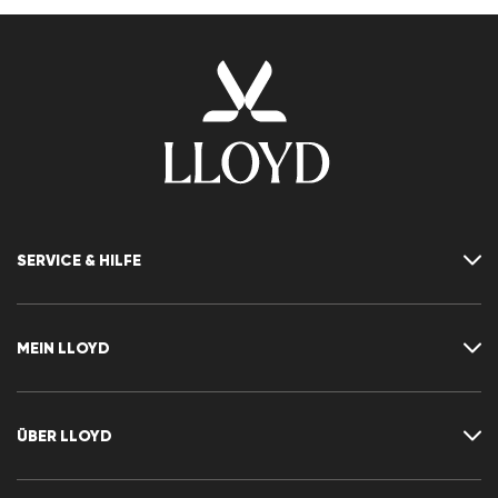
SERVICE & HILFE
Kontakt
FAQ
MEIN LLOYD
Größentabelle
Ratgeber
Rücksendung
Kundenkonto
Vertrag widerrufen
Newsletter
ÜBER LLOYD
Wunschliste
Pressemitteilungen