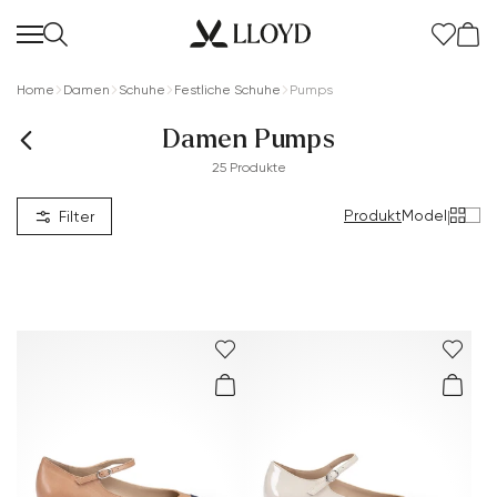
Home
Damen
Schuhe
Festliche Schuhe
Pumps
Damen Pumps
25 Produkte
Produkt
Model
|
Filter
Damen startseite
SALE
Neu
Schuhe
Bekleidung