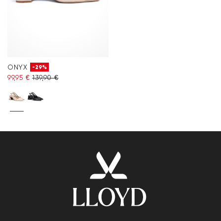
ONYX
-29%
99,95 €
139,90 €