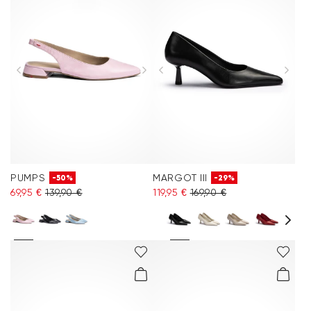
PUMPS
MARGOT III
-50%
-29%
69,95 €
139,90 €
119,95 €
169,90 €