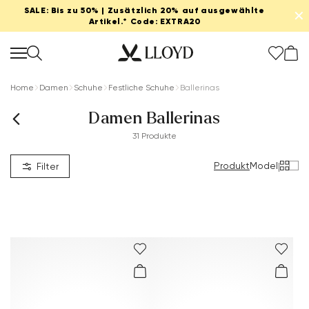
SALE: Bis zu 50% | Zusätzlich 20% auf ausgewählte
✕
Artikel.* Code: EXTRA20
Home
Damen
Schuhe
Festliche Schuhe
Ballerinas
Damen Ballerinas
31 Produkte
Damen startseite
Produkt
Model
|
Filter
SALE
Neu
Schuhe
Bekleidung