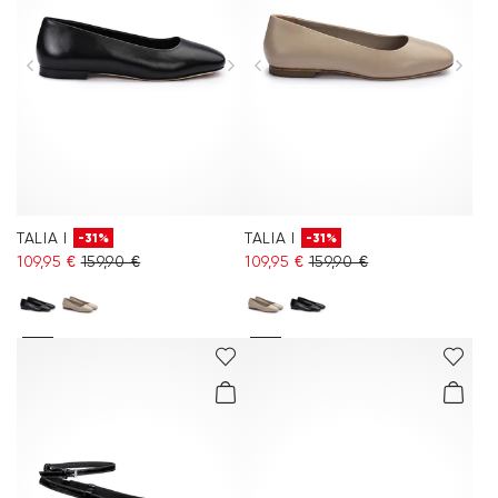
Accessoires
Kollektionen
Pflege & Zubehör
TALIA I
TALIA I
-31%
-31%
109,95 €
159,90 €
109,95 €
159,90 €