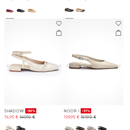
SHADOW
NOOR I
-50%
-31%
74,95 €
149,90 €
109,95 €
159,90 €