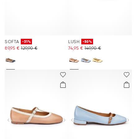
SOFTA
LUSH
-31%
-50%
89,95 €
129,90 €
74,95 €
149,90 €