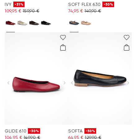
IVY
SOFT FLEX 630
-31%
-50%
109,95 €
159,90 €
74,95 €
149,90 €
GLIDE 610
SOFTA
-30%
-50%
104,95 €
149,90 €
64,95 €
129,90 €