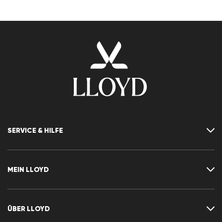
SERVICE & HILFE
Kontakt
FAQ
MEIN LLOYD
Größentabelle
Ratgeber
Rücksendung
Kundenkonto
Vertrag widerrufen
Newsletter
ÜBER LLOYD
Wunschliste