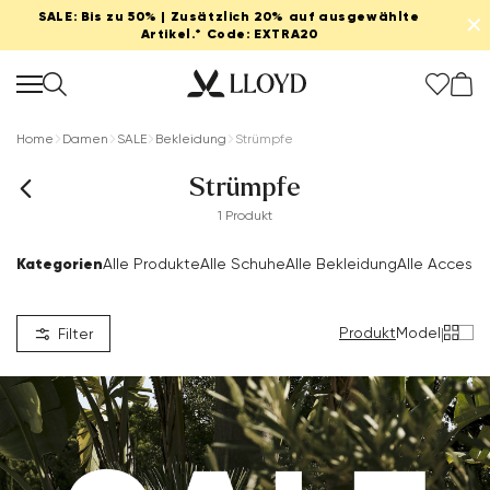
SALE: Bis zu 50% | Zusätzlich 20% auf ausgewählte
✕
Artikel.* Code: EXTRA20
Home
Damen
SALE
Bekleidung
Strümpfe
Strümpfe
1 Produkt
Kategorien
Alle Produkte
Alle Schuhe
Alle Bekleidung
Alle Accesso
Produkt
Model
|
Filter