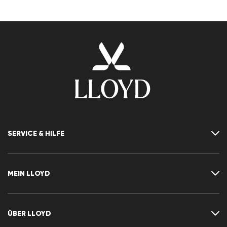
SERVICE & HILFE
Kontakt
FAQ
MEIN LLOYD
Größentabelle
Ratgeber
Rücksendung
Kundenkonto
Vertrag widerrufen
Newsletter
ÜBER LLOYD
Wunschliste