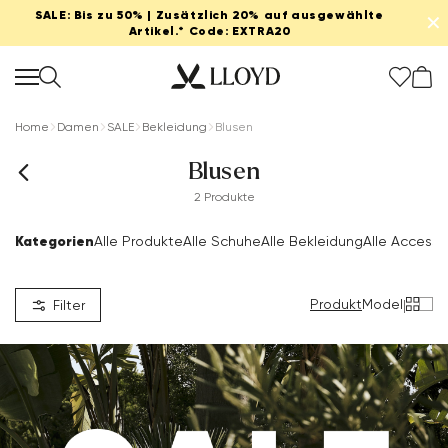
SALE: Bis zu 50% | Zusätzlich 20% auf ausgewählte
✕
Artikel.* Code: EXTRA20
Home
Damen
SALE
Bekleidung
Blusen
Blusen
2 Produkte
Kategorien
Alle Produkte
Alle Schuhe
Alle Bekleidung
Alle Accesso
Produkt
Model
|
Filter